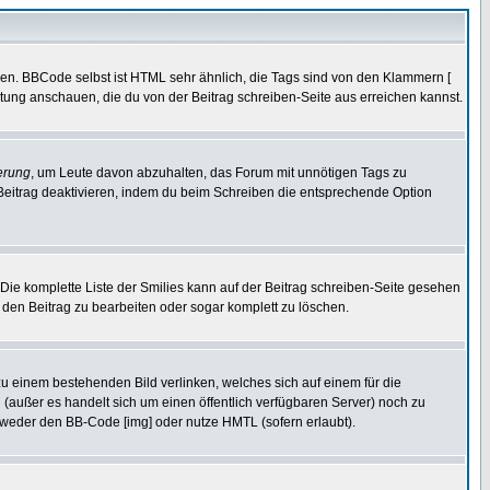
ren. BBCode selbst ist HTML sehr ähnlich, die Tags sind von den Klammern [
itung anschauen, die du von der Beitrag schreiben-Seite aus erreichen kannst.
erung
, um Leute davon abzuhalten, das Forum mit unnötigen Tags zu
Beitrag deaktivieren, indem du beim Schreiben die entsprechende Option
. Die komplette Liste der Smilies kann auf der Beitrag schreiben-Seite gesehen
, den Beitrag zu bearbeiten oder sogar komplett zu löschen.
zu einem bestehenden Bild verlinken, welches sich auf einem für die
en (außer es handelt sich um einen öffentlich verfügbaren Server) noch zu
tweder den BB-Code [img] oder nutze HMTL (sofern erlaubt).