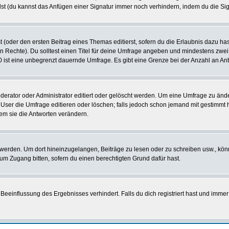
st (du kannst das Anfügen einer Signatur immer noch verhindern, indem du die Sig
 (oder den ersten Beitrag eines Themas editierst, sofern du die Erlaubnis dazu hast
chen Rechte). Du solltest einen Titel für deine Umfrage angeben und mindestens zw
 0 ist eine unbegrenzt dauernde Umfrage. Es gibt eine Grenze bei der Anzahl an Antw
ator oder Administrator editiert oder gelöscht werden. Um eine Umfrage zu änder
r die Umfrage editieren oder löschen; falls jedoch schon jemand mit gestimmt ha
em sie die Antworten verändern.
rden. Um dort hineinzugelangen, Beiträge zu lesen oder zu schreiben usw., könn
 um Zugang bitten, sofern du einen berechtigten Grund dafür hast.
einflussung des Ergebnisses verhindert. Falls du dich registriert hast und immer 