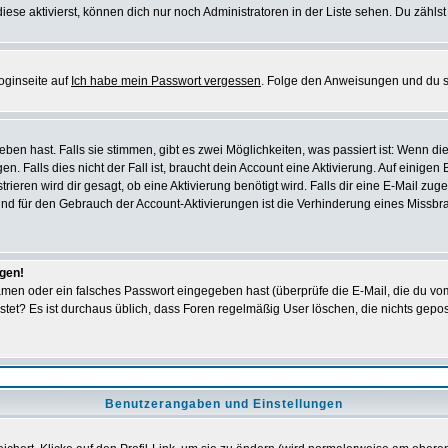
iese aktivierst, können dich nur noch Administratoren in der Liste sehen. Du zählst
oginseite auf
Ich habe mein Passwort vergessen
. Folge den Anweisungen und du so
en hast. Falls sie stimmen, gibt es zwei Möglichkeiten, was passiert ist: Wenn 
 Falls dies nicht der Fall ist, braucht dein Account eine Aktivierung. Auf einigen
rieren wird dir gesagt, ob eine Aktivierung benötigt wird. Falls dir eine E-Mail zu
rund für den Gebrauch der Account-Aktivierungen ist die Verhinderung eines Missb
ggen!
men oder ein falsches Passwort eingegeben hast (überprüfe die E-Mail, die du vo
gepostet? Es ist durchaus üblich, dass Foren regelmäßig User löschen, die nichts ge
Benutzerangaben und Einstellungen