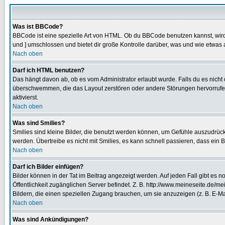
Was ist BBCode?
BBCode ist eine spezielle Art von HTML. Ob du BBCode benutzen kannst, wird 
und ] umschlossen und bietet dir große Kontrolle darüber, was und wie etwas 
Nach oben
Darf ich HTML benutzen?
Das hängt davon ab, ob es vom Administrator erlaubt wurde. Falls du es nicht 
überschwemmen, die das Layout zerstören oder andere Störungen hervorrufen 
aktivierst.
Nach oben
Was sind Smilies?
Smilies sind kleine Bilder, die benutzt werden können, um Gefühle auszudrücke
werden. Übertreibe es nicht mit Smilies, es kann schnell passieren, dass ein 
Nach oben
Darf ich Bilder einfügen?
Bilder können in der Tat im Beitrag angezeigt werden. Auf jeden Fall gibt es 
Öffentlichkeit zugänglichen Server befindet. Z. B. http://www.meineseite.de/me
Bildern, die einen speziellen Zugang brauchen, um sie anzuzeigen (z. B. E-
Nach oben
Was sind Ankündigungen?