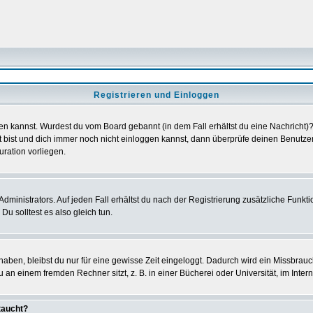
Registrieren und Einloggen
loggen kannst. Wurdest du vom Board gebannt (in dem Fall erhältst du eine Nachrich
t bist und dich immer noch nicht einloggen kannst, dann überprüfe deinen Benutzer
uration vorliegen.
ministrators. Auf jeden Fall erhältst du nach der Registrierung zusätzliche Funktion
u solltest es also gleich tun.
 haben, bleibst du nur für eine gewisse Zeit eingeloggt. Dadurch wird ein Missbrau
n einem fremden Rechner sitzt, z. B. in einer Bücherei oder Universität, im Intern
taucht?