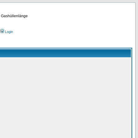
m Gashüllenlänge
Login