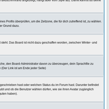
 Bildschirmrand angezeigt, hängt aber vom Style ab). Damit kannst du deine
nes Profils überprüfen, um die Zeitzone, die für dich zutreffend ist, zu wählen.
uter Grund dazu.
 steht. Das Board ist nicht dazu geschaffen worden, zwischen Winter- und
rsuche, den Board-Administrator davon zu überzeugen, dein Sprachfile zu
e (Der Link ist am Ende jeder Seite)
 geschrieben hast oder welchen Status du im Forum hast. Darunter befindet
aubt und ob die Benutzer wählen dürfen, wie sie ihren Avatar zugänglich
guten haben).