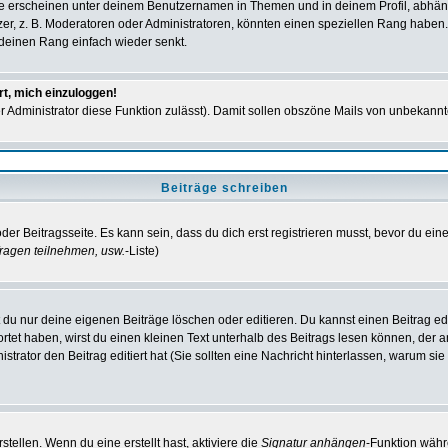
e erscheinen unter deinem Benutzernamen in Themen und in deinem Profil, abhän
r, z. B. Moderatoren oder Administratoren, könnten einen speziellen Rang haben. 
r deinen Rang einfach wieder senkt.
rt, mich einzuloggen!
der Administrator diese Funktion zulässt). Damit sollen obszöne Mails von unbeka
Beiträge schreiben
der Beitragsseite. Es kann sein, dass du dich erst registrieren musst, bevor du e
ragen teilnehmen, usw.
-Liste)
du nur deine eigenen Beiträge löschen oder editieren. Du kannst einen Beitrag edi
ortet haben, wirst du einen kleinen Text unterhalb des Beitrags lesen können, der 
nistrator den Beitrag editiert hat (Sie sollten eine Nachricht hinterlassen, warum s
tellen. Wenn du eine erstellt hast, aktiviere die
Signatur anhängen
-Funktion währ