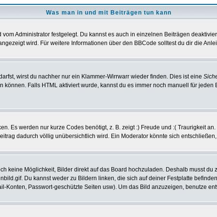
Was man in und mit Beiträgen tun kann
vom Administrator festgelegt. Du kannst es auch in einzelnen Beiträgen deaktivie
angezeigt wird. Für weitere Informationen über den BBCode solltest du dir die Anle
darfst, wirst du nachher nur ein Klammer-Wirrwarr wieder finden. Dies ist eine
Sich
können. Falls HTML aktiviert wurde, kannst du es immer noch manuell für jeden 
n. Es werden nur kurze Codes benötigt, z. B. zeigt :) Freude und :( Traurigkeit an
Beitrag dadurch völlig unübersichtlich wird. Ein Moderator könnte sich entschließen
noch keine Möglichkeit, Bilder direkt auf das Board hochzuladen. Deshalb musst du 
inbild.gif. Du kannst weder zu Bildern linken, die sich auf deiner Festplatte befind
Mail-Konten, Passwort-geschützte Seiten usw). Um das Bild anzuzeigen, benutze en