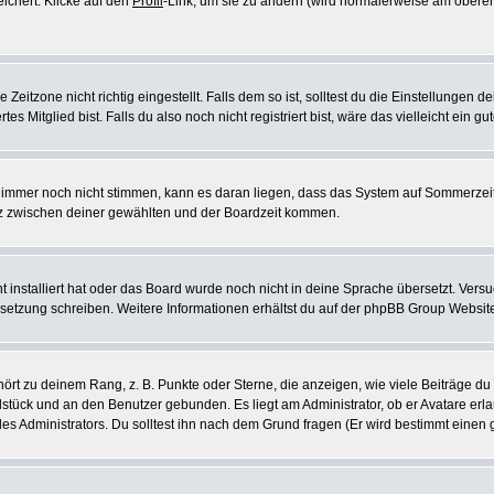
eichert. Klicke auf den
Profil
-Link, um sie zu ändern (wird normalerweise am oberen
itzone nicht richtig eingestellt. Falls dem so ist, solltest du die Einstellungen dei
es Mitglied bist. Falls du also noch nicht registriert bist, wäre das vielleicht ein g
en immer noch nicht stimmen, kann es daran liegen, dass das System auf Sommerzeit
z zwischen deiner gewählten und der Boardzeit kommen.
ht installiert hat oder das Board wurde noch nicht in deine Sprache übersetzt. Ve
Übersetzung schreiben. Weitere Informationen erhältst du auf der phpBB Group Websit
rt zu deinem Rang, z. B. Punkte oder Sterne, die anzeigen, wie viele Beiträge du
elstück und an den Benutzer gebunden. Es liegt am Administrator, ob er Avatare erl
s Administrators. Du solltest ihn nach dem Grund fragen (Er wird bestimmt einen 