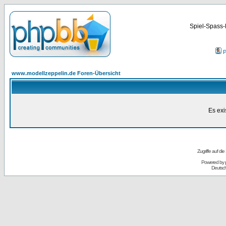
Spiel-Spass-
P
www.modellzeppelin.de Foren-Übersicht
Es exi
Zugriffe auf d
Powered by
Deutsc