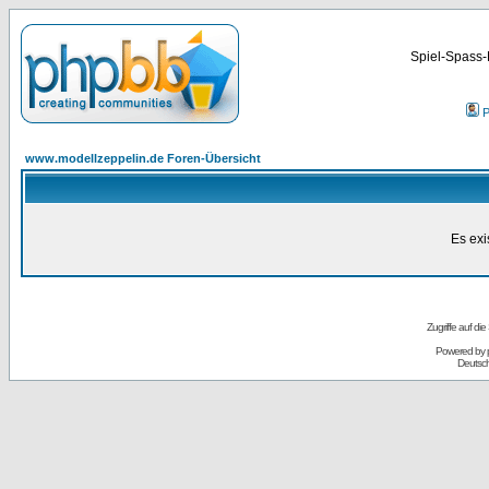
Spiel-Spass-
P
www.modellzeppelin.de Foren-Übersicht
Es exi
Zugriffe auf d
Powered by
Deutsc