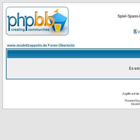
Spiel-Spass-
P
www.modellzeppelin.de Foren-Übersicht
Es exi
Zugriffe auf d
Powered by
Deutsc