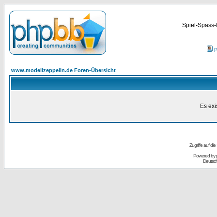
Spiel-Spass-
P
www.modellzeppelin.de Foren-Übersicht
Es exi
Zugriffe auf d
Powered by
Deutsc