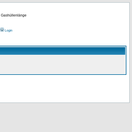
m Gashüllenlänge
Login