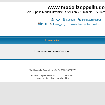
www.modellzeppelin.de
Spiel-Spass-Modellluftschiffe ( SSM ) ab 770 mm bis 1950 m
FAQ
Suchen
Benutzergruppen
Profil
Einloggen, um private Nachrichten zu lesen
Information
Es existieren keine Gruppen
Zugriffe auf die Seite seit dem 24.04.2006: 59867172
Powered by
phpBB
© 2001, 2005 phpBB Group
Deutsche Übersetzung von
phpBB.de