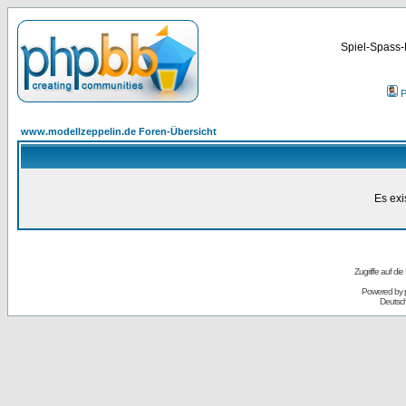
Spiel-Spass-
P
www.modellzeppelin.de Foren-Übersicht
Es exi
Zugriffe auf d
Powered by
Deutsc