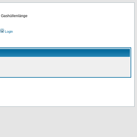
m Gashüllenlänge
Login