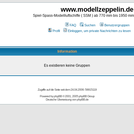
www.modellzeppelin.de
Spiel-Spass-Modellluftschiffe ( SSM ) ab 770 mm bis 1950 m
FAQ
Suchen
Benutzergruppen
Profil
Einloggen, um private Nachrichten zu lesen
Information
Es existieren keine Gruppen
Zugriffe auf die Seite seit dem 24.04.2006: 59915119
Powered by
phpBB
© 2001, 2005 phpBB Group
Deutsche Übersetzung von
phpBB.de