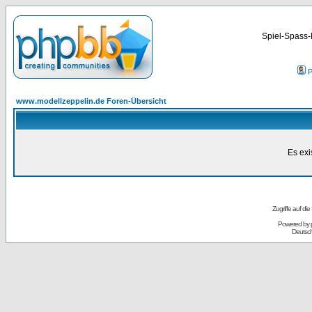
Spiel-Spass-
P
www.modellzeppelin.de Foren-Übersicht
Es exi
Zugriffe auf d
Powered by
Deutsc