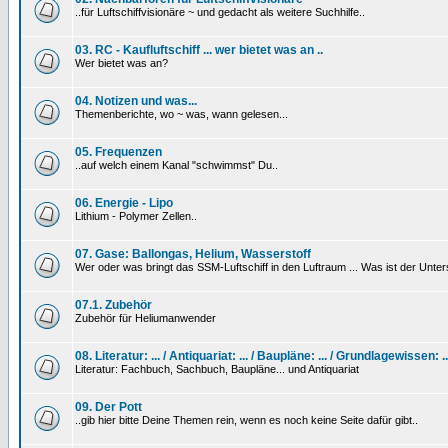
..für Luftschiffvisionäre ~ und gedacht als weitere Suchhilfe..
03. RC - Kaufluftschiff ... wer bietet was an ..
Wer bietet was an?
04. Notizen und was...
Themenberichte, wo ~ was, wann gelesen...
05. Frequenzen
..auf welch einem Kanal "schwimmst" Du..
06. Energie - Lipo
Lithium - Polymer Zellen..
07. Gase: Ballongas, Helium, Wasserstoff
Wer oder was bringt das SSM-Luftschiff in den Luftraum ... Was ist der Unt
07.1. Zubehör
Zubehör für Heliumanwender
08. Literatur: ... / Antiquariat: ... / Baupläne: ... / Grundlagewissen: ..
Literatur: Fachbuch, Sachbuch, Baupläne... und Antiquariat
09. Der Pott
..gib hier bitte Deine Themen rein, wenn es noch keine Seite dafür gibt..