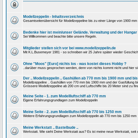
---------------------------------------------------------------------------------------------
Modellzeppelin - Inhaltsverzeichnis
Gesamtseitenübersicht für Modellzeppeline bis zu einer Länge von 1900 mm 
Bedenke hier ist mein/unser Gelände. Verwaltung und der Hangar
Sei Willkommen und beachte bitte unsere Regeln.
Mitglieder stellen sich vor bei www.modellzeppelin.de
Mit K.L.Busemeyer 1981 - so schreiben wir 25 Jahre später wieder Geschich
Ohne "Moos" [Euro] nichts los - was kostet dieses Hobby ?
..darüber muss gesprochen werden, denn von nichts kommt nicht und hier si
Der .. Modellzeppelin .. Gashüllen ab 770 mm bis 1900 mm und bis
Modellzeppeline .. Gashüllen von 770 mm bis 1900 mm und der Gasfüllung bis
Grössere Modellzeppeline ab 200 cm und Luftschiffe bis 20 Meter sind zu find
Meine Seite - 1. zum Modellluftschiff ab 770 mm
Eigene Erfahrungsgrundlagen zum Modellzeppelin
Meine Seite - 2. zum Modellluftschiff ab 770 bis 1250 mm
Weitere Erfahrungsgrundlagen zum Modellzeppelin ab 770 mm bis 1250 mm
Meine Werkstatt .. Bastelbude ..
Werkstatt. Wie sieht Deine Werkstatt aus? Es ist meine neue Werkstatt, sei