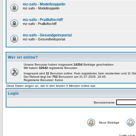
mz-safo - Modellzeppelin
mz-safo - Modellzeppelin
mz-safo - Prallluftschiff
mz-safo - Prallluftschiff
mz-safo - Gesundgeitsportal
mz-safo - Gesundheitsportal
Wer ist online?
Unsere Benutzer haben insgesamt
14354
Beiträge geschrieben.
Wir haben
32642
registrierte Benutzer.
Insgesamt sind
11
Benutzer online: Kein registrierter, kein versteckter und 11 G
Der Rekord liegt bei
753
Benutzern am 31.07.2026, 16:45.
Registrierte Benutzer: Keine
Diese Daten zeigen an, wer in den letzten 5 Minuten online war.
Login
Benutzername:
Neue Beiträge
Zugriffe auf d