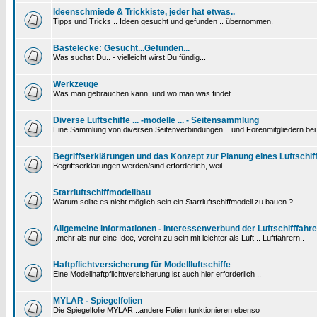
Ideenschmiede & Trickkiste, jeder hat etwas..
Tipps und Tricks .. Ideen gesucht und gefunden .. übernommen.
Bastelecke: Gesucht...Gefunden...
Was suchst Du.. - vielleicht wirst Du fündig...
Werkzeuge
Was man gebrauchen kann, und wo man was findet..
Diverse Luftschiffe ... -modelle ... - Seitensammlung
Eine Sammlung von diversen Seitenverbindungen .. und Forenmitgliedern be
Begriffserklärungen und das Konzept zur Planung eines Luftschif
Begriffserklärungen werden/sind erforderlich, weil...
Starrluftschiffmodellbau
Warum sollte es nicht möglich sein ein Starrluftschiffmodell zu bauen ?
Allgemeine Informationen - Interessenverbund der Luftschifffahre
..mehr als nur eine Idee, vereint zu sein mit leichter als Luft .. Luftfahrern..
Haftpflichtversicherung für Modellluftschiffe
Eine Modellhaftpflichtversicherung ist auch hier erforderlich ..
MYLAR - Spiegelfolien
Die Spiegelfolie MYLAR...andere Folien funktionieren ebenso