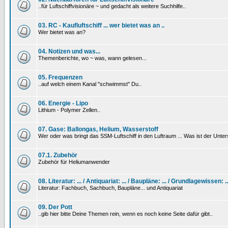
..für Luftschiffvisionäre ~ und gedacht als weitere Suchhilfe..
03. RC - Kaufluftschiff ... wer bietet was an ..
Wer bietet was an?
04. Notizen und was...
Themenberichte, wo ~ was, wann gelesen...
05. Frequenzen
..auf welch einem Kanal "schwimmst" Du..
06. Energie - Lipo
Lithium - Polymer Zellen..
07. Gase: Ballongas, Helium, Wasserstoff
Wer oder was bringt das SSM-Luftschiff in den Luftraum ... Was ist der Unt
07.1. Zubehör
Zubehör für Heliumanwender
08. Literatur: ... / Antiquariat: ... / Baupläne: ... / Grundlagewissen: ..
Literatur: Fachbuch, Sachbuch, Baupläne... und Antiquariat
09. Der Pott
..gib hier bitte Deine Themen rein, wenn es noch keine Seite dafür gibt..