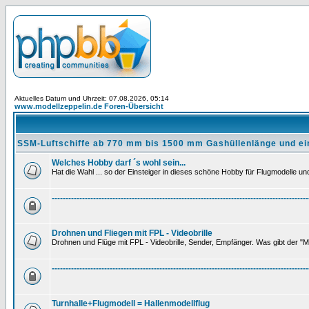
Aktuelles Datum und Uhrzeit: 07.08.2026, 05:14
www.modellzeppelin.de Foren-Übersicht
SSM-Luftschiffe ab 770 mm bis 1500 mm Gashüllenlänge und ei
Welches Hobby darf ´s wohl sein...
Hat die Wahl ... so der Einsteiger in dieses schöne Hobby für Flugmodelle und 
---------------------------------------------------------------------------------------------
Drohnen und Fliegen mit FPL - Videobrille
Drohnen und Flüge mit FPL - Videobrille, Sender, Empfänger. Was gibt der "M
---------------------------------------------------------------------------------------------
Turnhalle+Flugmodell = Hallenmodellflug