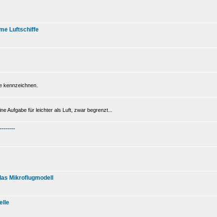
me Luftschiffe
be kennzeichnen.
e Aufgabe für leichter als Luft, zwar begrenzt...
--------
 das Mikroflugmodell
elle