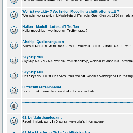
Luftschifffreunde treffen sich zur nächsten Stammtischrunde .. wo?
Wer ist wo aktiv ? Wo finden Modellluftschifftreffen statt ?
Wer oder wo ist aktiv mit Modellluftschiffen oder Gashüllen bis 1950 mm als
Hallen - Modell - Luftschiff-Treffen
Hallenmodellflug - wo findet ein Treffen statt ?
Airship: Quellenangaben
Weltweit fahren 5 Airship 500´s - wo? . Weltweit fahren 7 Airship 600´s - wo?
SkyShip 500
SkyShip 500 / AD 500 war ein Prallluftschifftyp, welcher im Jahr 1981 erstmal
SkyShip 600
Das Skyship 600 ist ein ziviles Prallluftschiff, welches vorwiegend für Passa
Luftschiffseiteninhaber
Seiten...Link...sammlung von Luftschiffseiteninhaber
---------------------------------------------------------------------------------------------
01. Luftfahrtbundesamt
Regeln im Luftraum. In Braunschweig gibt´s Informationen
02. Nachbarforen für Luftschiffvisionäre