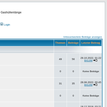
m Gashüllenlänge
Login
Unbeantwortete Beiträge anzeigen
Themen
Beiträge
Letzter Beitrag
29.10.2022, 01:22
49
56
BIGJIM
0
0
Keine Beiträge
28.06.2022, 00:45
31
35
BIGJIM
0
0
Keine Beiträge
19.12.2019, 03:21