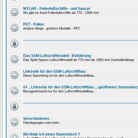
MYLAR - Folienluftschiffe - und Saucer
Wo gibt es Kauf-Folienluftschiffe ab 770 - 1900 mm
PET - Folien
Andere Wege...größere Modelle - PET
---------------------------------------------------------------------------------------------
Das SSM-Luftschiffmodell - Einführung
Das Spiel-Spass-Luftschiffmodell ab 770 mm bis 1950 mm Gashüllenlänge.
Linkseite für den SSM-Luftschiffbau
Diese Sammlung ist für den Luftschiffmodellbau..
## .. Linkseite für den SSM-Luftschiffbau ... geöffnetes Sammelarc
Bezugnehmend nur für den Luftschiffmodellbau..
---------------------------------------------------------------------------------------------
Verschiedenes -
Überlegungen und mehr..
Wo finde ich einen Stammtisch ?