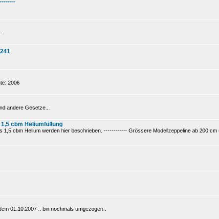
--------
-
 241
te: 2006
nd andere Gesetze...
 1,5 cbm Heliumfüllung
1,5 cbm Helium werden hier beschrieben. ------------ Grössere Modellzeppeline ab 200 cm un
t dem 01.10.2007 .. bin nochmals umgezogen..