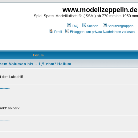
www.modellzeppelin.de
Spiel-Spass-Modellluftschiffe ( SSM ) ab 770 mm bis 1950 m
FAQ
Suchen
Benutzergruppen
Profil
Einloggen, um private Nachrichten zu lesen
Forum
nem Volumen bis ~ 1,5 cbm³ Helium
dem Luftschiff ...
--------
arkt" so her?
--------