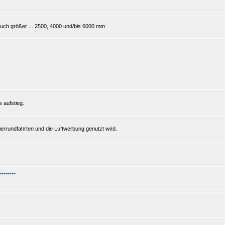
 auch größer ... 2500, 4000 und/bis 6000 mm
s aufstieg.
gierrundfahrten und die Luftwerbung genutzt wird.
--------