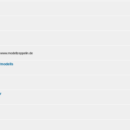
i www.modellzeppelin.de
fmodells
r