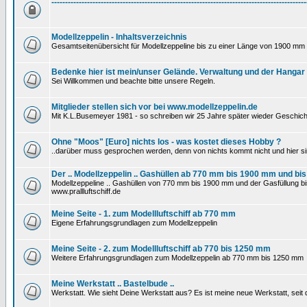
---------------------------------------------------------------------------------------------
Modellzeppelin - Inhaltsverzeichnis
Gesamtseitenübersicht für Modellzeppeline bis zu einer Länge von 1900 mm 
Bedenke hier ist mein/unser Gelände. Verwaltung und der Hangar
Sei Willkommen und beachte bitte unsere Regeln.
Mitglieder stellen sich vor bei www.modellzeppelin.de
Mit K.L.Busemeyer 1981 - so schreiben wir 25 Jahre später wieder Geschich
Ohne "Moos" [Euro] nichts los - was kostet dieses Hobby ?
..darüber muss gesprochen werden, denn von nichts kommt nicht und hier si
Der .. Modellzeppelin .. Gashüllen ab 770 mm bis 1900 mm und bis
Modellzeppeline .. Gashüllen von 770 mm bis 1900 mm und der Gasfüllung bis 
www.prallluftschiff.de
Meine Seite - 1. zum Modellluftschiff ab 770 mm
Eigene Erfahrungsgrundlagen zum Modellzeppelin
Meine Seite - 2. zum Modellluftschiff ab 770 bis 1250 mm
Weitere Erfahrungsgrundlagen zum Modellzeppelin ab 770 mm bis 1250 mm
Meine Werkstatt .. Bastelbude ..
Werkstatt. Wie sieht Deine Werkstatt aus? Es ist meine neue Werkstatt, sei