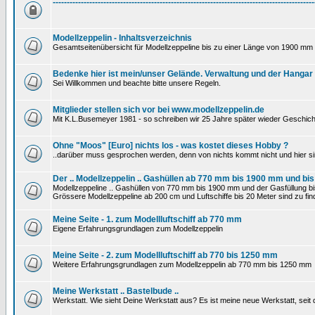
---------------------------------------------------------------------------------------------
Modellzeppelin - Inhaltsverzeichnis
Gesamtseitenübersicht für Modellzeppeline bis zu einer Länge von 1900 mm 
Bedenke hier ist mein/unser Gelände. Verwaltung und der Hangar
Sei Willkommen und beachte bitte unsere Regeln.
Mitglieder stellen sich vor bei www.modellzeppelin.de
Mit K.L.Busemeyer 1981 - so schreiben wir 25 Jahre später wieder Geschich
Ohne "Moos" [Euro] nichts los - was kostet dieses Hobby ?
..darüber muss gesprochen werden, denn von nichts kommt nicht und hier si
Der .. Modellzeppelin .. Gashüllen ab 770 mm bis 1900 mm und bis
Modellzeppeline .. Gashüllen von 770 mm bis 1900 mm und der Gasfüllung bis
Grössere Modellzeppeline ab 200 cm und Luftschiffe bis 20 Meter sind zu find
Meine Seite - 1. zum Modellluftschiff ab 770 mm
Eigene Erfahrungsgrundlagen zum Modellzeppelin
Meine Seite - 2. zum Modellluftschiff ab 770 bis 1250 mm
Weitere Erfahrungsgrundlagen zum Modellzeppelin ab 770 mm bis 1250 mm
Meine Werkstatt .. Bastelbude ..
Werkstatt. Wie sieht Deine Werkstatt aus? Es ist meine neue Werkstatt, sei