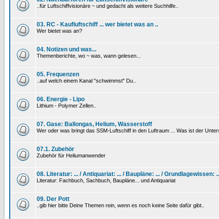
..für Luftschiffvisionäre ~ und gedacht als weitere Suchhilfe..
03. RC - Kaufluftschiff ... wer bietet was an ..
Wer bietet was an?
04. Notizen und was...
Themenberichte, wo ~ was, wann gelesen...
05. Frequenzen
..auf welch einem Kanal "schwimmst" Du..
06. Energie - Lipo
Lithium - Polymer Zellen..
07. Gase: Ballongas, Helium, Wasserstoff
Wer oder was bringt das SSM-Luftschiff in den Luftraum ... Was ist der Unt
07.1. Zubehör
Zubehör für Heliumanwender
08. Literatur: ... / Antiquariat: ... / Baupläne: ... / Grundlagewissen: ..
Literatur: Fachbuch, Sachbuch, Baupläne... und Antiquariat
09. Der Pott
..gib hier bitte Deine Themen rein, wenn es noch keine Seite dafür gibt..