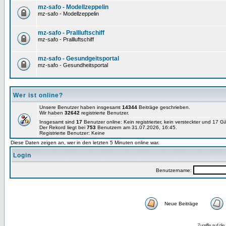
mz-safo - Modellzeppelin
mz-safo - Modellzeppelin
mz-safo - Prallluftschiff
mz-safo - Prallluftschiff
mz-safo - Gesundgeitsportal
mz-safo - Gesundheitsportal
Wer ist online?
Unsere Benutzer haben insgesamt
14344
Beiträge geschrieben.
Wir haben
32642
registrierte Benutzer.
Insgesamt sind
17
Benutzer online: Kein registrierter, kein versteckter und 17 
Der Rekord liegt bei
753
Benutzern am 31.07.2026, 16:45.
Registrierte Benutzer: Keine
Diese Daten zeigen an, wer in den letzten 5 Minuten online war.
Login
Benutzername:
Neue Beiträge
Zugriffe auf d