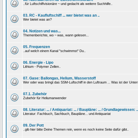
..für Luftschiffvisionäre ~ und gedacht als weitere Suchhilfe..
03. RC - Kaufluftschiff ... wer bietet was an ..
Wer bietet was an?
04. Notizen und was...
Themenberichte, wo ~ was, wann gelesen...
05. Frequenzen
..auf welch einem Kanal "schwimmst" Du..
06. Energie - Lipo
Lithium - Polymer Zellen..
07. Gase: Ballongas, Helium, Wasserstoff
Wer oder was bringt das SSM-Luftschiff in den Luftraum ... Was ist der Unt
07.1. Zubehör
Zubehör für Heliumanwender
08. Literatur: ... / Antiquariat: ... / Baupläne: ... / Grundlagewissen: ..
Literatur: Fachbuch, Sachbuch, Baupläne... und Antiquariat
09. Der Pott
..gib hier bitte Deine Themen rein, wenn es noch keine Seite dafür gibt..