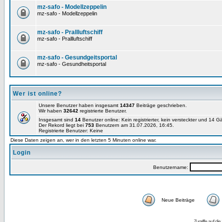
mz-safo - Modellzeppelin
mz-safo - Modellzeppelin
mz-safo - Prallluftschiff
mz-safo - Prallluftschiff
mz-safo - Gesundgeitsportal
mz-safo - Gesundheitsportal
Wer ist online?
Unsere Benutzer haben insgesamt
14347
Beiträge geschrieben.
Wir haben
32642
registrierte Benutzer.
Insgesamt sind
14
Benutzer online: Kein registrierter, kein versteckter und 14 
Der Rekord liegt bei
753
Benutzern am 31.07.2026, 16:45.
Registrierte Benutzer: Keine
Diese Daten zeigen an, wer in den letzten 5 Minuten online war.
Login
Benutzername:
Neue Beiträge
Zugriffe auf d