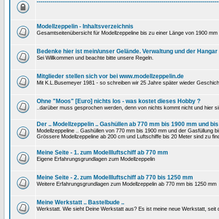
---------------------------------------------------------------------------------------------
Modellzeppelin - Inhaltsverzeichnis
Gesamtseitenübersicht für Modellzeppeline bis zu einer Länge von 1900 mm 
Bedenke hier ist mein/unser Gelände. Verwaltung und der Hangar
Sei Willkommen und beachte bitte unsere Regeln.
Mitglieder stellen sich vor bei www.modellzeppelin.de
Mit K.L.Busemeyer 1981 - so schreiben wir 25 Jahre später wieder Geschich
Ohne "Moos" [Euro] nichts los - was kostet dieses Hobby ?
..darüber muss gesprochen werden, denn von nichts kommt nicht und hier si
Der .. Modellzeppelin .. Gashüllen ab 770 mm bis 1900 mm und bis
Modellzeppeline .. Gashüllen von 770 mm bis 1900 mm und der Gasfüllung bis
Grössere Modellzeppeline ab 200 cm und Luftschiffe bis 20 Meter sind zu find
Meine Seite - 1. zum Modellluftschiff ab 770 mm
Eigene Erfahrungsgrundlagen zum Modellzeppelin
Meine Seite - 2. zum Modellluftschiff ab 770 bis 1250 mm
Weitere Erfahrungsgrundlagen zum Modellzeppelin ab 770 mm bis 1250 mm
Meine Werkstatt .. Bastelbude ..
Werkstatt. Wie sieht Deine Werkstatt aus? Es ist meine neue Werkstatt, sei