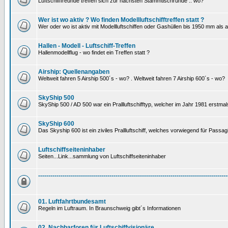
Luftschifffreunde treffen sich zur nächsten Stammtischrunde .. wo?
Wer ist wo aktiv ? Wo finden Modellluftschifftreffen statt ?
Wer oder wo ist aktiv mit Modellluftschiffen oder Gashüllen bis 1950 mm als
Hallen - Modell - Luftschiff-Treffen
Hallenmodellflug - wo findet ein Treffen statt ?
Airship: Quellenangaben
Weltweit fahren 5 Airship 500´s - wo? . Weltweit fahren 7 Airship 600´s - wo?
SkyShip 500
SkyShip 500 / AD 500 war ein Prallluftschifftyp, welcher im Jahr 1981 erstmal
SkyShip 600
Das Skyship 600 ist ein ziviles Prallluftschiff, welches vorwiegend für Passa
Luftschiffseiteninhaber
Seiten...Link...sammlung von Luftschiffseiteninhaber
---------------------------------------------------------------------------------------------
01. Luftfahrtbundesamt
Regeln im Luftraum. In Braunschweig gibt´s Informationen
02. Nachbarforen für Luftschiffvisionäre