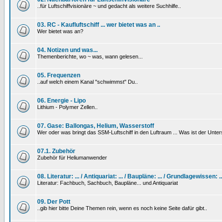
..für Luftschiffvisionäre ~ und gedacht als weitere Suchhilfe..
03. RC - Kaufluftschiff ... wer bietet was an ..
Wer bietet was an?
04. Notizen und was...
Themenberichte, wo ~ was, wann gelesen...
05. Frequenzen
..auf welch einem Kanal "schwimmst" Du..
06. Energie - Lipo
Lithium - Polymer Zellen..
07. Gase: Ballongas, Helium, Wasserstoff
Wer oder was bringt das SSM-Luftschiff in den Luftraum ... Was ist der Unt
07.1. Zubehör
Zubehör für Heliumanwender
08. Literatur: ... / Antiquariat: ... / Baupläne: ... / Grundlagewissen: ..
Literatur: Fachbuch, Sachbuch, Baupläne... und Antiquariat
09. Der Pott
..gib hier bitte Deine Themen rein, wenn es noch keine Seite dafür gibt..