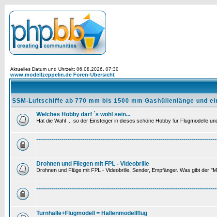
Aktuelles Datum und Uhrzeit: 06.08.2026, 07:30
www.modellzeppelin.de Foren-Übersicht
SSM-Luftschiffe ab 770 mm bis 1500 mm Gashüllenlänge und ei
Welches Hobby darf ´s wohl sein...
Hat die Wahl ... so der Einsteiger in dieses schöne Hobby für Flugmodelle und 
---------------------------------------------------------------------------------------------
Drohnen und Fliegen mit FPL - Videobrille
Drohnen und Flüge mit FPL - Videobrille, Sender, Empfänger. Was gibt der "M
---------------------------------------------------------------------------------------------
Turnhalle+Flugmodell = Hallenmodellflug