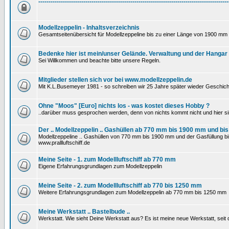
---------------------------------------------------------------------------------------------
Modellzeppelin - Inhaltsverzeichnis
Gesamtseitenübersicht für Modellzeppeline bis zu einer Länge von 1900 mm 
Bedenke hier ist mein/unser Gelände. Verwaltung und der Hangar
Sei Willkommen und beachte bitte unsere Regeln.
Mitglieder stellen sich vor bei www.modellzeppelin.de
Mit K.L.Busemeyer 1981 - so schreiben wir 25 Jahre später wieder Geschich
Ohne "Moos" [Euro] nichts los - was kostet dieses Hobby ?
..darüber muss gesprochen werden, denn von nichts kommt nicht und hier si
Der .. Modellzeppelin .. Gashüllen ab 770 mm bis 1900 mm und bis
Modellzeppeline .. Gashüllen von 770 mm bis 1900 mm und der Gasfüllung bis 
www.prallluftschiff.de
Meine Seite - 1. zum Modellluftschiff ab 770 mm
Eigene Erfahrungsgrundlagen zum Modellzeppelin
Meine Seite - 2. zum Modellluftschiff ab 770 bis 1250 mm
Weitere Erfahrungsgrundlagen zum Modellzeppelin ab 770 mm bis 1250 mm
Meine Werkstatt .. Bastelbude ..
Werkstatt. Wie sieht Deine Werkstatt aus? Es ist meine neue Werkstatt, sei