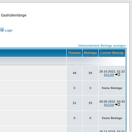
m Gashüllenlänge
Login
Unbeantwortete Beiträge anzeigen
Themen
Beiträge
Letzter Beitrag
29.10.2022, 01:22
49
56
BIGJIM
0
0
Keine Beiträge
28.06.2022, 00:45
31
35
BIGJIM
0
0
Keine Beiträge
19.12.2019, 03:21