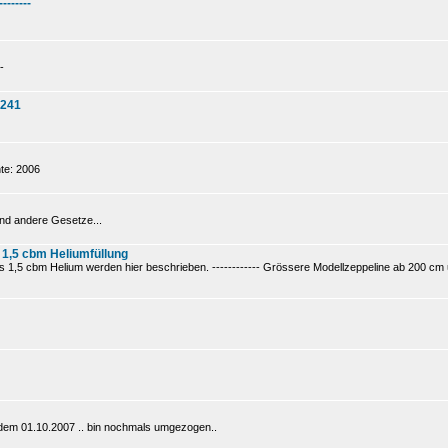
--------
-
 241
te: 2006
nd andere Gesetze...
 1,5 cbm Heliumfüllung
1,5 cbm Helium werden hier beschrieben. ------------ Grössere Modellzeppeline ab 200 cm un
t dem 01.10.2007 .. bin nochmals umgezogen..