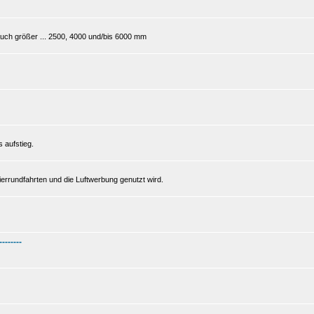
 auch größer ... 2500, 4000 und/bis 6000 mm
s aufstieg.
gierrundfahrten und die Luftwerbung genutzt wird.
--------