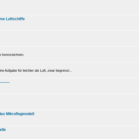
me Luftschiffe
be kennzeichnen.
e Aufgabe für leichter als Luft, zwar begrenzt...
--------
 das Mikroflugmodell
elle