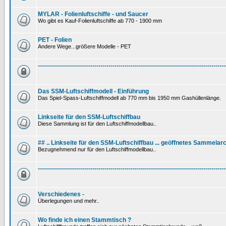
MYLAR - Folienluftschiffe - und Saucer
Wo gibt es Kauf-Folienluftschiffe ab 770 - 1900 mm
PET - Folien
Andere Wege...größere Modelle - PET
---------------------------------------------------------------------------------------------
Das SSM-Luftschiffmodell - Einführung
Das Spiel-Spass-Luftschiffmodell ab 770 mm bis 1950 mm Gashüllenlänge.
Linkseite für den SSM-Luftschiffbau
Diese Sammlung ist für den Luftschiffmodellbau..
## .. Linkseite für den SSM-Luftschiffbau ... geöffnetes Sammelarc
Bezugnehmend nur für den Luftschiffmodellbau..
---------------------------------------------------------------------------------------------
Verschiedenes -
Überlegungen und mehr..
Wo finde ich einen Stammtisch ?