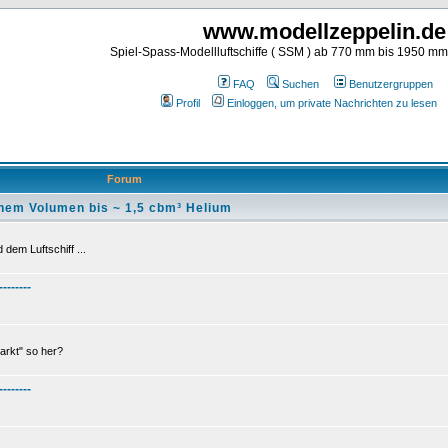
www.modellzeppelin.de
Spiel-Spass-Modellluftschiffe ( SSM ) ab 770 mm bis 1950 m
FAQ
Suchen
Benutzergruppen
Profil
Einloggen, um private Nachrichten zu lesen
Forum
nem Volumen bis ~ 1,5 cbm³ Helium
dem Luftschiff ...
--------
arkt" so her?
--------