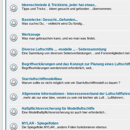
Ideenschmiede & Trickkiste, jeder hat etwas..
Tipps und Tricks .. Ideen gesucht und gefunden .. übernommen.
Bastelecke: Gesucht...Gefunden...
Was suchst Du.. - vielleicht wirst Du fündig...
Werkzeuge
Was man gebrauchen kann, und wo man was findet..
Diverse Luftschiffe ... -modelle ... - Seitensammlung
Eine Sammlung von diversen Seitenverbindungen .. und Forenmitgliedern be
Begriffserklärungen und das Konzept zur Planung eines Luftschif
Begriffserklärungen werden/sind erforderlich, weil...
Starrluftschiffmodellbau
Warum sollte es nicht möglich sein ein Starrluftschiffmodell zu bauen ?
Allgemeine Informationen - Interessenverbund der Luftschifffahre
..mehr als nur eine Idee, vereint zu sein mit leichter als Luft .. Luftfahrern..
Haftpflichtversicherung für Modellluftschiffe
Eine Modellhaftpflichtversicherung ist auch hier erforderlich ..
MYLAR - Spiegelfolien
Die Spiegelfolie MYLAR...andere Folien funktionieren ebenso