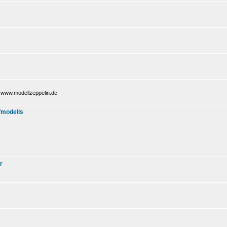
i www.modellzeppelin.de
fmodells
r