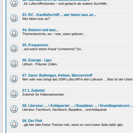
..für Luftschiffvisionäre ~ und gedacht als weitere Suchhilfe..
03. RC - Kaufluftschiff ... wer bietet was an ..
Wer bietet was an?
04. Notizen und was...
Themenberichte, wo ~ was, wann gelesen...
05. Frequenzen
..auf welch einem Kanal "schwimmst" Du..
06. Energie - Lipo
Lithium - Polymer Zellen..
07. Gase: Ballongas, Helium, Wasserstoff
Wer oder was bringt das SSM-Luftschiff in den Luftraum ... Was ist der Unt
07.1. Zubehör
Zubehör für Heliumanwender
08. Literatur: ... / Antiquariat: ... / Baupläne: ... / Grundlagewissen: ..
Literatur: Fachbuch, Sachbuch, Baupläne... und Antiquariat
09. Der Pott
..gib hier bitte Deine Themen rein, wenn es noch keine Seite dafür gibt..