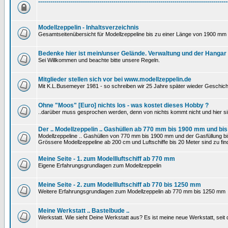
---------------------------------------------------------------------------------------------
Modellzeppelin - Inhaltsverzeichnis
Gesamtseitenübersicht für Modellzeppeline bis zu einer Länge von 1900 mm 
Bedenke hier ist mein/unser Gelände. Verwaltung und der Hangar
Sei Willkommen und beachte bitte unsere Regeln.
Mitglieder stellen sich vor bei www.modellzeppelin.de
Mit K.L.Busemeyer 1981 - so schreiben wir 25 Jahre später wieder Geschich
Ohne "Moos" [Euro] nichts los - was kostet dieses Hobby ?
..darüber muss gesprochen werden, denn von nichts kommt nicht und hier si
Der .. Modellzeppelin .. Gashüllen ab 770 mm bis 1900 mm und bis
Modellzeppeline .. Gashüllen von 770 mm bis 1900 mm und der Gasfüllung bis
Grössere Modellzeppeline ab 200 cm und Luftschiffe bis 20 Meter sind zu find
Meine Seite - 1. zum Modellluftschiff ab 770 mm
Eigene Erfahrungsgrundlagen zum Modellzeppelin
Meine Seite - 2. zum Modellluftschiff ab 770 bis 1250 mm
Weitere Erfahrungsgrundlagen zum Modellzeppelin ab 770 mm bis 1250 mm
Meine Werkstatt .. Bastelbude ..
Werkstatt. Wie sieht Deine Werkstatt aus? Es ist meine neue Werkstatt, sei