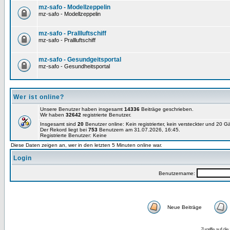
mz-safo - Modellzeppelin
mz-safo - Modellzeppelin
mz-safo - Prallluftschiff
mz-safo - Prallluftschiff
mz-safo - Gesundgeitsportal
mz-safo - Gesundheitsportal
Wer ist online?
Unsere Benutzer haben insgesamt
14336
Beiträge geschrieben.
Wir haben
32642
registrierte Benutzer.
Insgesamt sind
20
Benutzer online: Kein registrierter, kein versteckter und 20 
Der Rekord liegt bei
753
Benutzern am 31.07.2026, 16:45.
Registrierte Benutzer: Keine
Diese Daten zeigen an, wer in den letzten 5 Minuten online war.
Login
Benutzername:
Neue Beiträge
Zugriffe auf d