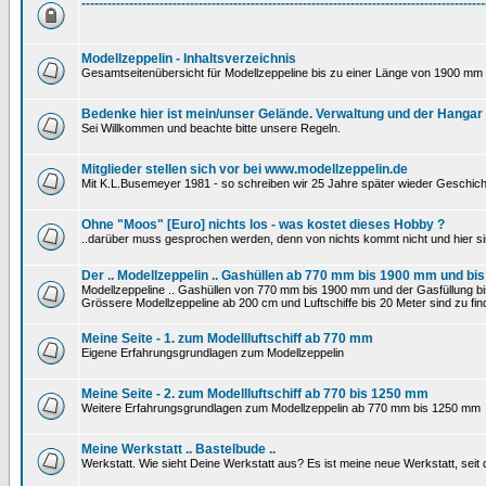
---------------------------------------------------------------------------------------------
Modellzeppelin - Inhaltsverzeichnis
Gesamtseitenübersicht für Modellzeppeline bis zu einer Länge von 1900 mm 
Bedenke hier ist mein/unser Gelände. Verwaltung und der Hangar
Sei Willkommen und beachte bitte unsere Regeln.
Mitglieder stellen sich vor bei www.modellzeppelin.de
Mit K.L.Busemeyer 1981 - so schreiben wir 25 Jahre später wieder Geschich
Ohne "Moos" [Euro] nichts los - was kostet dieses Hobby ?
..darüber muss gesprochen werden, denn von nichts kommt nicht und hier si
Der .. Modellzeppelin .. Gashüllen ab 770 mm bis 1900 mm und bis
Modellzeppeline .. Gashüllen von 770 mm bis 1900 mm und der Gasfüllung bis
Grössere Modellzeppeline ab 200 cm und Luftschiffe bis 20 Meter sind zu find
Meine Seite - 1. zum Modellluftschiff ab 770 mm
Eigene Erfahrungsgrundlagen zum Modellzeppelin
Meine Seite - 2. zum Modellluftschiff ab 770 bis 1250 mm
Weitere Erfahrungsgrundlagen zum Modellzeppelin ab 770 mm bis 1250 mm
Meine Werkstatt .. Bastelbude ..
Werkstatt. Wie sieht Deine Werkstatt aus? Es ist meine neue Werkstatt, sei