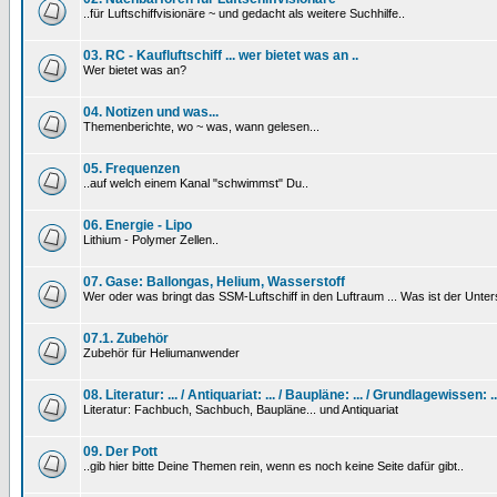
..für Luftschiffvisionäre ~ und gedacht als weitere Suchhilfe..
03. RC - Kaufluftschiff ... wer bietet was an ..
Wer bietet was an?
04. Notizen und was...
Themenberichte, wo ~ was, wann gelesen...
05. Frequenzen
..auf welch einem Kanal "schwimmst" Du..
06. Energie - Lipo
Lithium - Polymer Zellen..
07. Gase: Ballongas, Helium, Wasserstoff
Wer oder was bringt das SSM-Luftschiff in den Luftraum ... Was ist der Unt
07.1. Zubehör
Zubehör für Heliumanwender
08. Literatur: ... / Antiquariat: ... / Baupläne: ... / Grundlagewissen: ..
Literatur: Fachbuch, Sachbuch, Baupläne... und Antiquariat
09. Der Pott
..gib hier bitte Deine Themen rein, wenn es noch keine Seite dafür gibt..