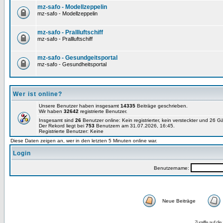
mz-safo - Modellzeppelin
mz-safo - Modellzeppelin
mz-safo - Prallluftschiff
mz-safo - Prallluftschiff
mz-safo - Gesundgeitsportal
mz-safo - Gesundheitsportal
Wer ist online?
Unsere Benutzer haben insgesamt
14335
Beiträge geschrieben.
Wir haben
32642
registrierte Benutzer.
Insgesamt sind
26
Benutzer online: Kein registrierter, kein versteckter und 26 
Der Rekord liegt bei
753
Benutzern am 31.07.2026, 16:45.
Registrierte Benutzer: Keine
Diese Daten zeigen an, wer in den letzten 5 Minuten online war.
Login
Benutzername:
Neue Beiträge
Zugriffe auf d