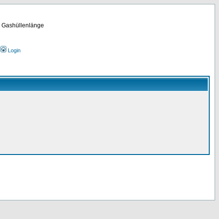
m Gashüllenlänge
Login