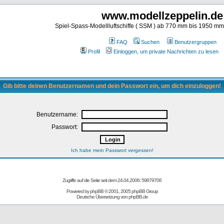
www.modellzeppelin.de
Spiel-Spass-Modellluftschiffe ( SSM ) ab 770 mm bis 1950 m
FAQ
Suchen
Benutzergruppen
Profil
Einloggen, um private Nachrichten zu lesen
Gib bitte deinen Benutzernamen und dein Passwort ein, um dich einzuloggen!
Benutzername:
Passwort:
Ich habe mein Passwort vergessen!
Zugriffe auf die Seite seit dem 24.04.2006: 59879706
Powered by
phpBB
© 2001, 2005 phpBB Group
Deutsche Übersetzung von
phpBB.de