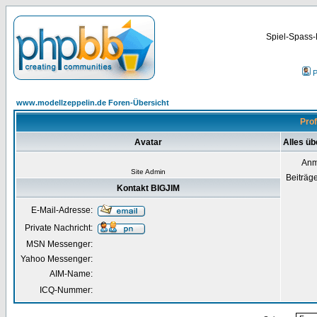
Spiel-Spass-
P
www.modellzeppelin.de Foren-Übersicht
Prof
Avatar
Alles üb
Anm
Site Admin
Beiträg
Kontakt BIGJIM
E-Mail-Adresse:
Private Nachricht:
MSN Messenger:
Yahoo Messenger:
AIM-Name:
ICQ-Nummer: