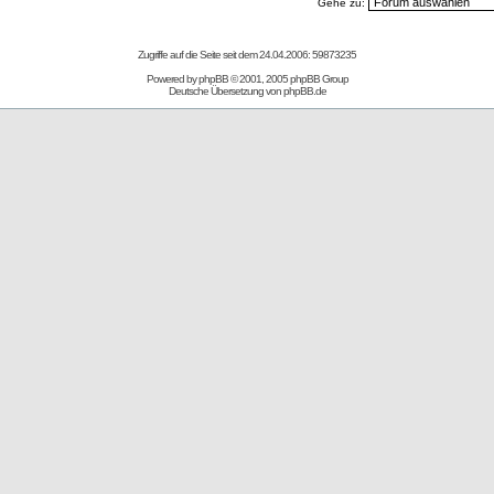
Gehe zu:
Zugriffe auf die Seite seit dem 24.04.2006: 59873235
Powered by
phpBB
© 2001, 2005 phpBB Group
Deutsche Übersetzung von
phpBB.de