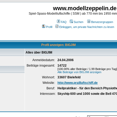
www.modellzeppelin.de
Spiel-Spass-Modellluftschiffe ( SSM ) ab 770 mm bis 1950 m
FAQ
Suchen
Benutzergruppen
Profil
Einloggen, um private Nachrichten zu lesen
Profil anzeigen: BIGJIM
Alles über BIGJIM
Anmeldedatum:
24.04.2006
Beiträge insgesamt:
14722
[100.00% aller Beiträge / 1.99 Beiträge pro Tag]
Alle Beiträge von BIGJIM anzeigen
Wohnort:
33607 Bielefeld
Website:
http://www.prallluftschiff.de
Beruf:
Heilpraktiker - für den Bereich Physioth
Interessen:
Skyship 600 und 1000 sowie die Bell 47