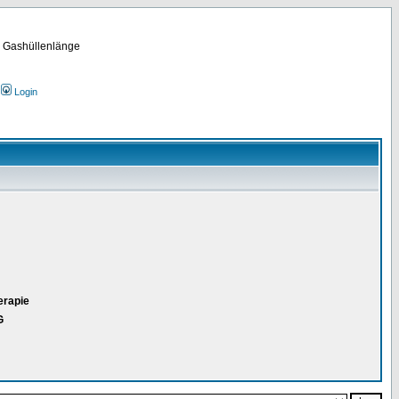
m Gashüllenlänge
Login
erapie
G