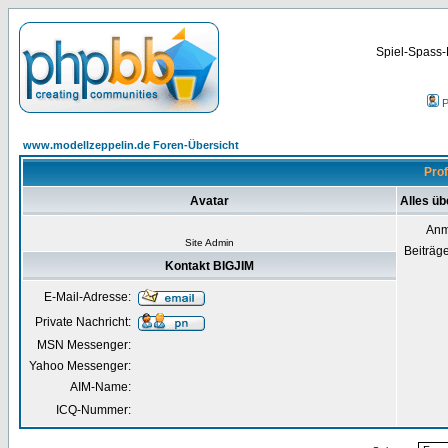
Spiel-Spass-
P
www.modellzeppelin.de Foren-Übersicht
Prof
Avatar
Alles üb
Anm
Site Admin
Beiträg
Kontakt BIGJIM
E-Mail-Adresse:
Private Nachricht:
MSN Messenger:
Yahoo Messenger:
AIM-Name:
ICQ-Nummer: