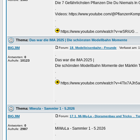
Die 7 Gefährlichsten Pflanzen Die Du Niemals In 
.
Videos: https://www.youtube.com/@PflanzenKompa
.
.
https://www.youtube.com/watch?v=wSRiUG ...
Thema:
Das war die IMA 2025 | Die schönsten Modellbahn Momente
BIGJIM
Forum:
18. Modelleisenbahn - Freunde
Verfasst am: 1
.
Antworten:
0
Das war die IMA 2025 |
Aufrufe:
10123
Die schönsten Modellbahn Momente der Märklin 
.
.
https://www.youtube.com/watch?v=4Tlx7AJh5a
.
Thema:
Miwula - Sammler 1 - 5.2026
BIGJIM
Forum:
17.1. Mi-Wu-La - Dioramenbau und Tricks .. Tip
.
Antworten:
0
MiWuLa - Sammler 1 - 5.2026
Aufrufe:
2987
.
.