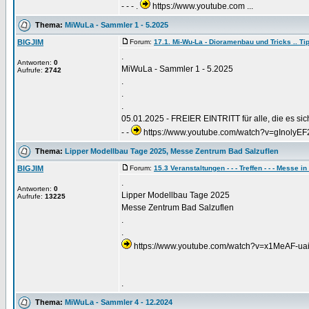
- - - .
https://www.youtube.com ...
Thema:
MiWuLa - Sammler 1 - 5.2025
BIGJIM
Forum:
17.1. Mi-Wu-La - Dioramenbau und Tricks .. Tip
.
Antworten:
0
MiWuLa - Sammler 1 - 5.2025
Aufrufe:
2742
.
.
.
05.01.2025 - FREIER EINTRITT für alle, die es sic
- -
https://www.youtube.com/watch?v=gInolyEF2cg
Thema:
Lipper Modellbau Tage 2025, Messe Zentrum Bad Salzuflen
BIGJIM
Forum:
15.3 Veranstaltungen - - - Treffen - - - Messe in 
.
Antworten:
0
Lipper Modellbau Tage 2025
Aufrufe:
13225
Messe Zentrum Bad Salzuflen
.
.
https://www.youtube.com/watch?v=x1MeAF-ua
.
Thema:
MiWuLa - Sammler 4 - 12.2024