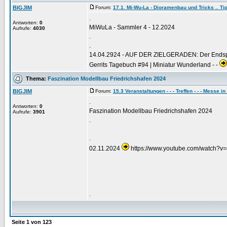
BIGJIM
Forum:
17.1. Mi-Wu-La - Dioramenbau und Tricks .. Tip
.
Antworten:
0
MiWuLa - Sammler 4 - 12.2024
Aufrufe:
4030
.
.
14.04.2924 - AUF DER ZIELGERADEN: Der Endspur
Gerrits Tagebuch #94 | Miniatur Wunderland - -
Thema:
Faszination Modellbau Friedrichshafen 2024
BIGJIM
Forum:
15.3 Veranstaltungen - - - Treffen - - - Messe in 
.
Antworten:
0
Faszination Modellbau Friedrichshafen 2024
Aufrufe:
3901
.
.
02.11.2024
https://www.youtube.com/watch?v
.
Seite
1
von
123