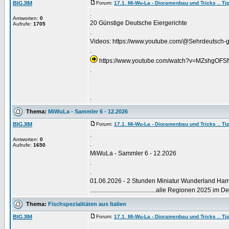
BIGJIM
Forum:
17.1. Mi-Wu-La - Dioramenbau und Tricks .. Tip
.
Antworten:
0
20 Günstige Deutsche Eiergerichte
Aufrufe:
1705
.
Videos: https://www.youtube.com/@Sehrdeutsch-g3
.
https://www.youtube.com/watch?v=MZshgOF
.
.
Thema:
MiWuLa - Sammler 6 - 12.2026
BIGJIM
Forum:
17.1. Mi-Wu-La - Dioramenbau und Tricks .. Tip
.
Antworten:
0
.
Aufrufe:
1650
MiWuLa - Sammler 6 - 12.2026
.
.
01.06.2026 - 2 Stunden Miniatur Wunderland Ham
...........................................alle Regionen 2025 im Detail .
Thema:
Fischspezialitäten aus Italien
BIGJIM
Forum:
17.1. Mi-Wu-La - Dioramenbau und Tricks .. Tip
.