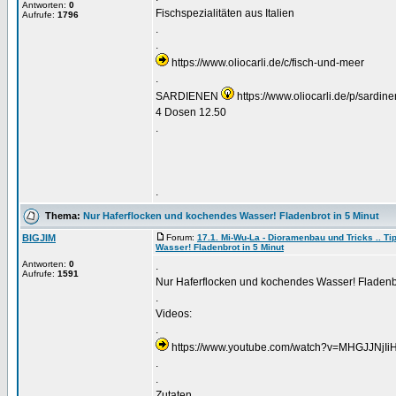
Antworten:
0
Fischspezialitäten aus Italien
Aufrufe:
1796
.
.
https://www.oliocarli.de/c/fisch-und-meer
.
SARDIENEN
https://www.oliocarli.de/p/sardin
4 Dosen 12.50
.
.
Thema:
Nur Haferflocken und kochendes Wasser! Fladenbrot in 5 Minut
BIGJIM
Forum:
17.1. Mi-Wu-La - Dioramenbau und Tricks .. Tip
Wasser! Fladenbrot in 5 Minut
Antworten:
0
.
Aufrufe:
1591
Nur Haferflocken und kochendes Wasser! Fladenbr
.
Videos:
.
https://www.youtube.com/watch?v=MHGJJNjIi
.
.
Zutaten