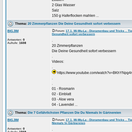
2 Glas Wasser
Salz
150 g Haferflocken mahlen ...
Thema:
20 Zimmerpflanzen Die Deine Gesundheit sofort verbessern
BIGJIM
Forum:
17.1. Mi-Wu-La - Dioramenbau und Tricks .. Tip
Gesundheit sofort verbessern
Antworten:
0
.
Aufrufe:
1608
20 Zimmerpflanzen
Die Deine Gesundheit sofort verbessern
.
Videos:
.
https://www.youtube.com/watch?v=BKhYNpg4
.
.
01 - Rosmarin
02 - Einblatt
03 - Aloe vera
04 - Lavendel ...
Thema:
Die 7 Gefährlichsten Pflanzen Die Du Niemals In Gärtnereien
BIGJIM
Forum:
17.1. Mi-Wu-La - Dioramenbau und Tricks .. Tip
Niemals In Gärtnereien
Antworten:
0
.
Aufrufe:
1569