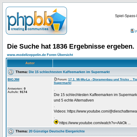
Spiel-Spass-
P
Die Suche hat 1836 Ergebnisse ergeben.
www.modellzeppelin.de Foren-Übersicht
Autor
Thema:
Die 15 schlechtesten Kaffeemarken im Supermarkt
BIGJIM
Forum:
17.1. Mi-Wu-La - Dioramenbau und Tricks .. Tip
Supermarkt
Antworten:
0
.
Aufrufe:
9174
Die 15 schlechtesten Kaffeemarken im Supermark
und 5 echte Alternativen
.
Videos: https://www.youtube.com/@dieschattenwaa
.
https://www.youtube.com/watch?v=AikOk ...
Thema:
20 Günstige Deutsche Eiergerichte