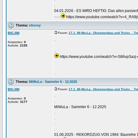
.
04.01.2026 - ES WIRD HEFTIG: Das alles passiert
- - -
https://www.youtube.com/watch?v=4_RA9ji 
Thema:
nbvcxy
BIGJIM
Forum:
17.1. Mi-Wu-La - Dioramenbau und Tricks .. Tip
.
Antworten:
0
Aufrufe:
2155
.
https://www.youtube.com/watch?v=S86vpSazj-
.
Thema:
MiWuLa - Sammler 6 - 12.2025
BIGJIM
Forum:
17.1. Mi-Wu-La - Dioramenbau und Tricks .. Tip
.
Antworten:
0
.
Aufrufe:
3177
MiWuLa - Sammler 6 - 12.2025
.
.
.
.
01.06.2025 - REKORDZUG VON 1984: Baureihe 120