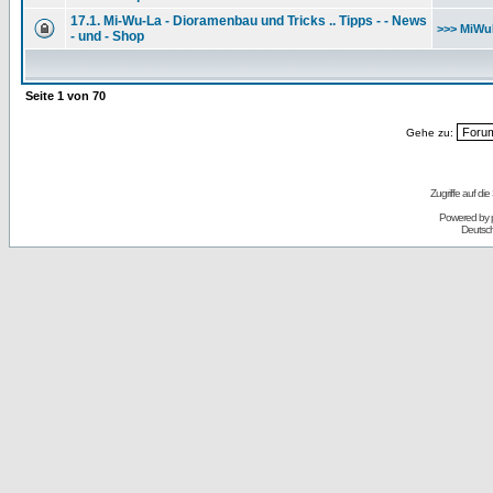
17.1. Mi-Wu-La - Dioramenbau und Tricks .. Tipps - - News
>>> MiWu
- und - Shop
Seite
1
von
70
Gehe zu:
Zugriffe auf d
Powered by
Deutsc