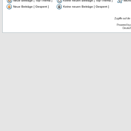
Neue Beiträge [ Top-Thema ]
Keine neuen Beiträge [ Top-Thema ]
Wicht
Neue Beiträge [ Gesperrt ]
Keine neuen Beiträge [ Gesperrt ]
Zugriffe auf d
Powered by
Deutsc