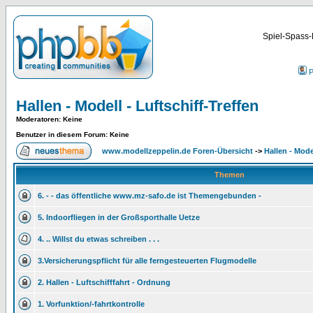
Spiel-Spass-
P
Hallen - Modell - Luftschiff-Treffen
Moderatoren
: Keine
Benutzer in diesem Forum: Keine
www.modellzeppelin.de Foren-Übersicht
->
Hallen - Mode
Themen
6. - - das öffentliche www.mz-safo.de ist Themengebunden -
5. Indoorfliegen in der Großsporthalle Uetze
4. .. Willst du etwas schreiben . . .
3.Versicherungspflicht für alle ferngesteuerten Flugmodelle
2. Hallen - Luftschifffahrt - Ordnung
1. Vorfunktion/-fahrtkontrolle