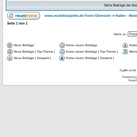
Siehe Beiträge der let
www.modellzeppelin.de Foren-Übersicht
->
Hallen - Mode
Seite
1
von
1
Gehe zu:
Neue Beiträge
Keine neuen Beiträge
Ankü
Neue Beiträge [ Top-Thema ]
Keine neuen Beiträge [ Top-Thema ]
Wicht
Neue Beiträge [ Gesperrt ]
Keine neuen Beiträge [ Gesperrt ]
Zugriffe auf d
Powered by
Deutsc