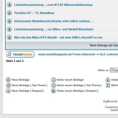
Linkseitensammlung ... zum M 1:87 Mikromodellautobau
Truckline 87 - - TL-Modellbau
Interessante Modellauto/Linkseite, bitte selbst stöbern. . .
Linkseitensammlung ... zur Mikro- und Modell-Eisenbahn
Was hat das Mikro-KFZ-Modell – mit dem SSM-Luftschiff zu tun
Siehe Beiträge der let
www.modellzeppelin.de Foren-Übersicht
->
15.2. Linksei
Seite
1
von
1
Gehe zu:
Neue Beiträge
Keine neuen Beiträge
Ankü
Neue Beiträge [ Top-Thema ]
Keine neuen Beiträge [ Top-Thema ]
Wicht
Neue Beiträge [ Gesperrt ]
Keine neuen Beiträge [ Gesperrt ]
Zugriffe auf d
Powered by
Deutsc