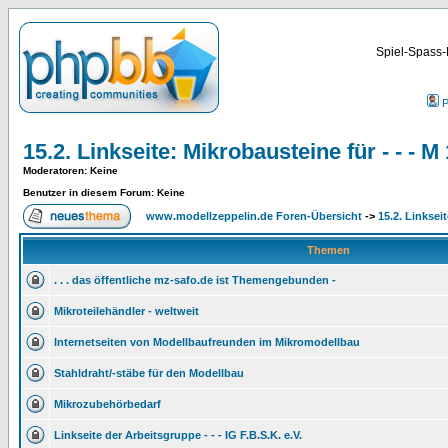
Spiel-Spass-
P
15.2. Linkseite: Mikrobausteine für - - -
Moderatoren
: Keine
Benutzer in diesem Forum: Keine
www.modellzeppelin.de Foren-Übersicht
->
15.2. Linksei
Themen
. . . das öffentliche mz-safo.de ist Themengebunden -
Mikroteilehändler - weltweit
Internetseiten von Modellbaufreunden im Mikromodellbau
Stahldraht/-stäbe für den Modellbau
Mikrozubehörbedarf
Linkseite der Arbeitsgruppe - - - IG F.B.S.K. e.V.