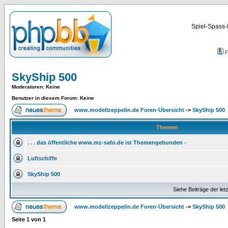
Spiel-Spass-
P
SkyShip 500
Moderatoren
: Keine
Benutzer in diesem Forum: Keine
www.modellzeppelin.de Foren-Übersicht
->
SkyShip 500
Themen
. . . das öffentliche www.mz-safo.de ist Themengebunden -
Luftschiffe
SkyShip 500
Siehe Beiträge der let
www.modellzeppelin.de Foren-Übersicht
->
SkyShip 500
Seite
1
von
1