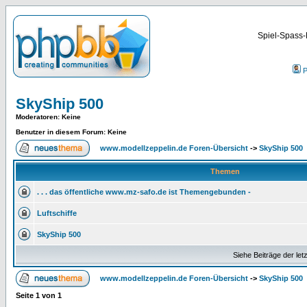
Spiel-Spass-
P
SkyShip 500
Moderatoren
: Keine
Benutzer in diesem Forum: Keine
www.modellzeppelin.de Foren-Übersicht
->
SkyShip 500
Themen
. . . das öffentliche www.mz-safo.de ist Themengebunden -
Luftschiffe
SkyShip 500
Siehe Beiträge der let
www.modellzeppelin.de Foren-Übersicht
->
SkyShip 500
Seite
1
von
1