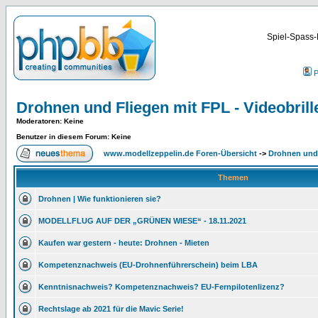
Spiel-Spass-
P
Drohnen und Fliegen mit FPL - Videobrill
Moderatoren
: Keine
Benutzer in diesem Forum: Keine
www.modellzeppelin.de Foren-Übersicht
->
Drohnen und 
Themen
Drohnen | Wie funktionieren sie?
MODELLFLUG AUF DER „GRÜNEN WIESE“ - 18.11.2021
Kaufen war gestern - heute: Drohnen - Mieten
Kompetenznachweis (EU-Drohnenführerschein) beim LBA
Kenntnisnachweis? Kompetenznachweis? EU-Fernpilotenlizenz?
Rechtslage ab 2021 für die Mavic Serie!