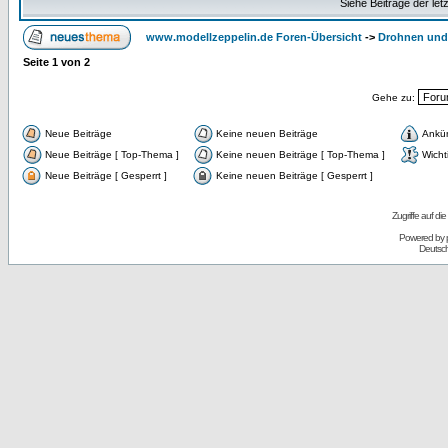
Siehe Beiträge der let
www.modellzeppelin.de Foren-Übersicht
->
Drohnen und 
Seite
1
von
2
Gehe zu:
Neue Beiträge
Keine neuen Beiträge
Ankü
Neue Beiträge [ Top-Thema ]
Keine neuen Beiträge [ Top-Thema ]
Wicht
Neue Beiträge [ Gesperrt ]
Keine neuen Beiträge [ Gesperrt ]
Zugriffe auf d
Powered by
Deutsc