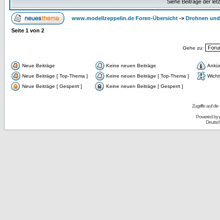
Siehe Beiträge der let
www.modellzeppelin.de Foren-Übersicht
->
Drohnen und 
Seite
1
von
2
Gehe zu:
Neue Beiträge
Keine neuen Beiträge
Ankü
Neue Beiträge [ Top-Thema ]
Keine neuen Beiträge [ Top-Thema ]
Wicht
Neue Beiträge [ Gesperrt ]
Keine neuen Beiträge [ Gesperrt ]
Zugriffe auf d
Powered by
Deutsc