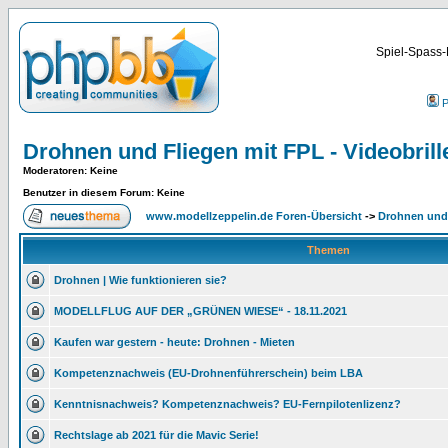
Spiel-Spass-
P
Drohnen und Fliegen mit FPL - Videobrill
Moderatoren
: Keine
Benutzer in diesem Forum: Keine
www.modellzeppelin.de Foren-Übersicht
->
Drohnen und 
Themen
Drohnen | Wie funktionieren sie?
MODELLFLUG AUF DER „GRÜNEN WIESE“ - 18.11.2021
Kaufen war gestern - heute: Drohnen - Mieten
Kompetenznachweis (EU-Drohnenführerschein) beim LBA
Kenntnisnachweis? Kompetenznachweis? EU-Fernpilotenlizenz?
Rechtslage ab 2021 für die Mavic Serie!