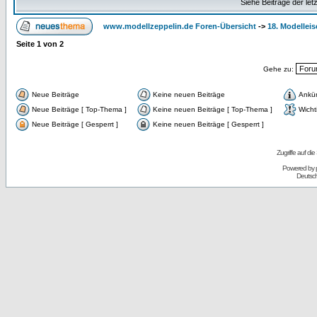
Siehe Beiträge der let
www.modellzeppelin.de Foren-Übersicht
->
18. Modellei
Seite
1
von
2
Gehe zu:
Neue Beiträge
Keine neuen Beiträge
Ankü
Neue Beiträge [ Top-Thema ]
Keine neuen Beiträge [ Top-Thema ]
Wicht
Neue Beiträge [ Gesperrt ]
Keine neuen Beiträge [ Gesperrt ]
Zugriffe auf d
Powered by
Deutsc