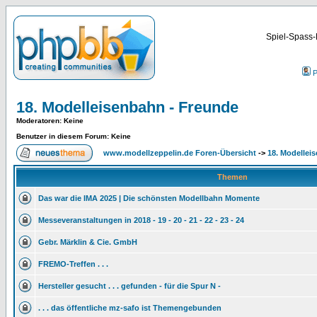
Spiel-Spass-
P
18. Modelleisenbahn - Freunde
Moderatoren
: Keine
Benutzer in diesem Forum: Keine
www.modellzeppelin.de Foren-Übersicht
->
18. Modellei
Themen
Das war die IMA 2025 | Die schönsten Modellbahn Momente
Messeveranstaltungen in 2018 - 19 - 20 - 21 - 22 - 23 - 24
Gebr. Märklin & Cie. GmbH
FREMO-Treffen . . .
Hersteller gesucht . . . gefunden - für die Spur N -
. . . das öffentliche mz-safo ist Themengebunden