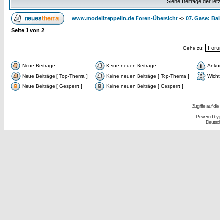
Siehe Beiträge der let
www.modellzeppelin.de Foren-Übersicht
->
07. Gase: Ba
Seite
1
von
2
Gehe zu:
Neue Beiträge
Keine neuen Beiträge
Ankü
Neue Beiträge [ Top-Thema ]
Keine neuen Beiträge [ Top-Thema ]
Wicht
Neue Beiträge [ Gesperrt ]
Keine neuen Beiträge [ Gesperrt ]
Zugriffe auf d
Powered by
Deutsc