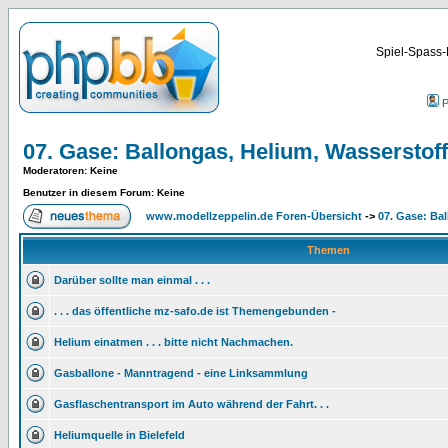
Spiel-Spass-
P
07. Gase: Ballongas, Helium, Wasserstoff
Moderatoren
: Keine
Benutzer in diesem Forum: Keine
www.modellzeppelin.de Foren-Übersicht
->
07. Gase: Ba
Themen
Darüber sollte man einmal . . .
. . . das öffentliche mz-safo.de ist Themengebunden -
Helium einatmen . . . bitte nicht Nachmachen.
Gasballone - Manntragend - eine Linksammlung
Gasflaschentransport im Auto während der Fahrt. . .
Heliumquelle in Bielefeld