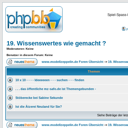
Spiel-Spass-
P
19. Wissenswertes wie gemacht ?
Moderatoren
: Keine
Benutzer in diesem Forum: Keine
www.modellzeppelin.de Foren-Übersicht
->
19. Wissensw
Themen
10 x 10 - - - - Ideeeeeen - - - suchen - - - finden
. . . das öffentliche mz-safo.de ist Themengebunden -
Stöberecke bei Sabine Sekunde
Ist die Ätzerei Neuland für Sie?
Siehe Beiträge der let
www.modellzeppelin.de Foren-Übersicht
->
19. Wissensw