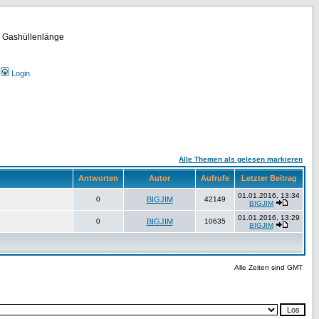
m Gashüllenlänge
Login
Alle Themen als gelesen markieren
Antworten
Autor
Aufrufe
Letzter Beitrag
01.01.2016, 13:34
0
BIGJIM
42149
BIGJIM
01.01.2016, 13:29
0
BIGJIM
10635
BIGJIM
Alle Zeiten sind GMT