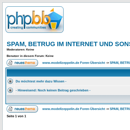
SPAM, BETRUG IM INTERNET UND SON
Moderatoren
: Keine
Benutzer in diesem Forum: Keine
www.modellzeppelin.de Foren-Übersicht
->
SPAM, BETR
Du möchtest mehr dazu Wissen -
- Hinweisend: Noch keinen Beitrag geschrieben -
www.modellzeppelin.de Foren-Übersicht
->
SPAM, BETR
Seite
1
von
1