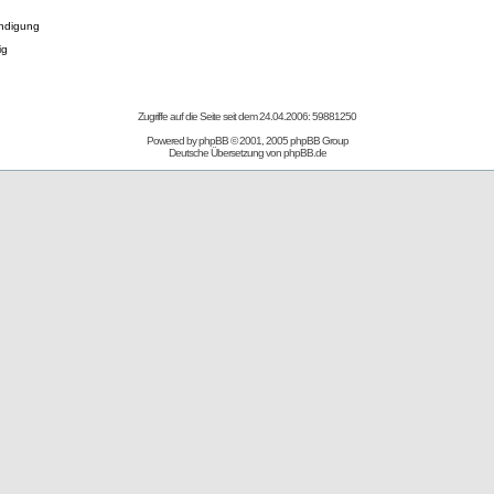
ndigung
ig
Zugriffe auf die Seite seit dem 24.04.2006: 59881250
Powered by
phpBB
© 2001, 2005 phpBB Group
Deutsche Übersetzung von
phpBB.de