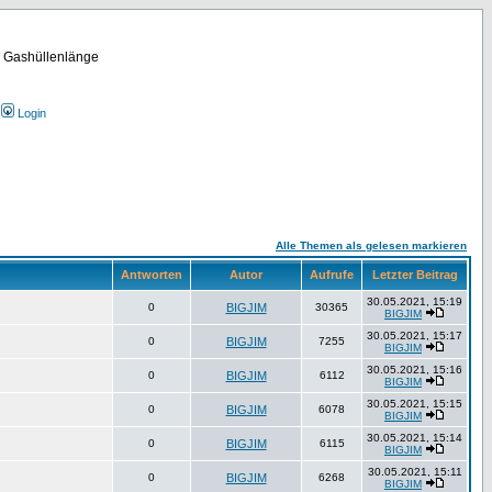
m Gashüllenlänge
Login
Alle Themen als gelesen markieren
Antworten
Autor
Aufrufe
Letzter Beitrag
30.05.2021, 15:19
0
BIGJIM
30365
BIGJIM
30.05.2021, 15:17
0
BIGJIM
7255
BIGJIM
30.05.2021, 15:16
0
BIGJIM
6112
BIGJIM
30.05.2021, 15:15
0
BIGJIM
6078
BIGJIM
30.05.2021, 15:14
0
BIGJIM
6115
BIGJIM
30.05.2021, 15:11
0
BIGJIM
6268
BIGJIM