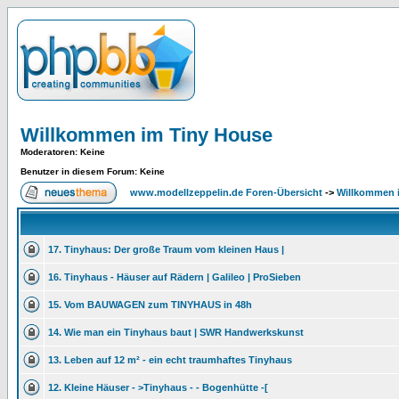
Willkommen im Tiny House
Moderatoren
: Keine
Benutzer in diesem Forum: Keine
www.modellzeppelin.de Foren-Übersicht
->
Willkommen 
17. Tinyhaus: Der große Traum vom kleinen Haus |
16. Tinyhaus - Häuser auf Rädern | Galileo | ProSieben
15. Vom BAUWAGEN zum TINYHAUS in 48h
14. Wie man ein Tinyhaus baut | SWR Handwerkskunst
13. Leben auf 12 m² - ein echt traumhaftes Tinyhaus
12. Kleine Häuser - >Tinyhaus - - Bogenhütte -[