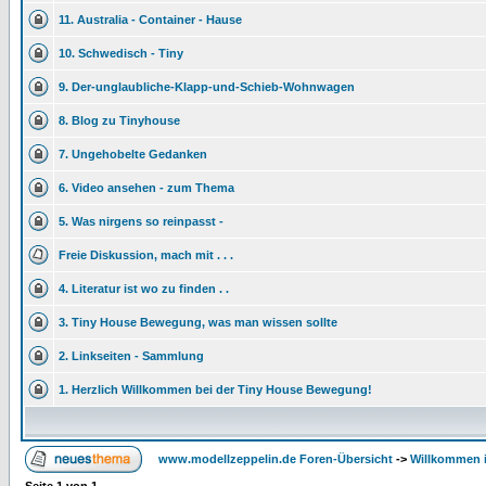
11. Australia - Container - Hause
10. Schwedisch - Tiny
9. Der-unglaubliche-Klapp-und-Schieb-Wohnwagen
8. Blog zu Tinyhouse
7. Ungehobelte Gedanken
6. Video ansehen - zum Thema
5. Was nirgens so reinpasst -
Freie Diskussion, mach mit . . .
4. Literatur ist wo zu finden . .
3. Tiny House Bewegung, was man wissen sollte
2. Linkseiten - Sammlung
1. Herzlich Willkommen bei der Tiny House Bewegung!
www.modellzeppelin.de Foren-Übersicht
->
Willkommen 