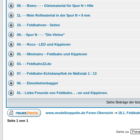
08. - - Bemo - - - Gleismaterial für Spur N = H0e
11. - - Mein Rollmaterial in der Spur N = 9 mm
10. - - Feldbahnen - Seiten
09.- - Spur N - - - "Die Vitrine"
04. - - Roco - LEO und Kipploren
05. - - Minitrains – Feldbahn und Kipploren
03. - - Feldbahn22.de
07. - - Feldbahn-Echtdampflok im Maßstab 1 : 13
06. - - Eimerkettenbagger
01. - Liebe Freunde von Feldbahn. . .-en und Kipploren.
Siehe Beiträge der let
www.modellzeppelin.de Foren-Übersicht
->
18.1. Feldbah
Seite
1
von
1
Gehe zu: