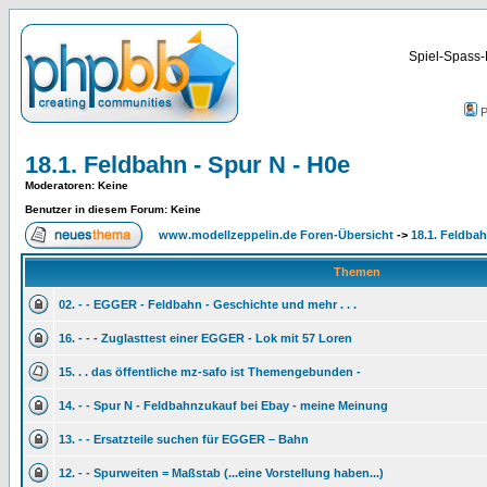
Spiel-Spass-
P
18.1. Feldbahn - Spur N - H0e
Moderatoren
: Keine
Benutzer in diesem Forum: Keine
www.modellzeppelin.de Foren-Übersicht
->
18.1. Feldbah
Themen
02. - - EGGER - Feldbahn - Geschichte und mehr . . .
16. - - - Zuglasttest einer EGGER - Lok mit 57 Loren
15. . . das öffentliche mz-safo ist Themengebunden -
14. - - Spur N - Feldbahnzukauf bei Ebay - meine Meinung
13. - - Ersatzteile suchen für EGGER – Bahn
12. - - Spurweiten = Maßstab (...eine Vorstellung haben...)