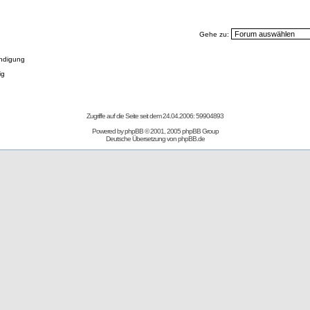
Gehe zu:
ndigung
ig
Zugriffe auf die Seite seit dem 24.04.2006: 59904893
Powered by
phpBB
© 2001, 2005 phpBB Group
Deutsche Übersetzung von
phpBB.de