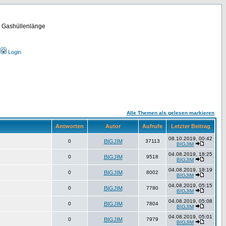
m Gashüllenlänge
Login
Alle Themen als gelesen markieren
Antworten
Autor
Aufrufe
Letzter Beitrag
08.10.2019, 00:42
0
BIGJIM
37113
BIGJIM
04.08.2019, 18:25
0
BIGJIM
9518
BIGJIM
04.08.2019, 18:19
0
BIGJIM
8002
BIGJIM
04.08.2019, 05:15
0
BIGJIM
7780
BIGJIM
04.08.2019, 05:08
0
BIGJIM
7804
BIGJIM
04.08.2019, 05:01
0
BIGJIM
7979
BIGJIM