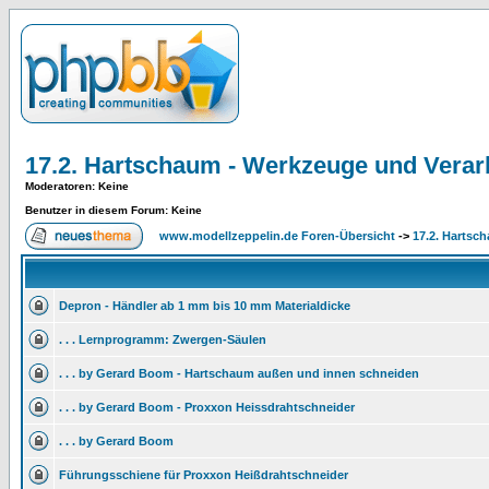
17.2. Hartschaum - Werkzeuge und Verar
Moderatoren
: Keine
Benutzer in diesem Forum: Keine
www.modellzeppelin.de Foren-Übersicht
->
17.2. Hartsc
Depron - Händler ab 1 mm bis 10 mm Materialdicke
. . . Lernprogramm: Zwergen-Säulen
. . . by Gerard Boom - Hartschaum außen und innen schneiden
. . . by Gerard Boom - Proxxon Heissdrahtschneider
. . . by Gerard Boom
Führungsschiene für Proxxon Heißdrahtschneider