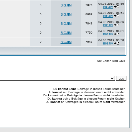
04.08.2019, 04:56
0
BIGJIM
7874
BIGJIM
04.08.2019, 04:51
0
BIGJIM
8087
BIGJIM
04.08.2019, 04:36
0
BIGJIM
7848
BIGJIM
04.08.2019, 04:01
0
BIGJIM
7750
BIGJIM
04.08.2019, 03:58
0
BIGJIM
7043
BIGJIM
Alle Zeiten sind GMT
Du
kannst keine
Beiträge in dieses Forum schreiben.
Du
kannst
auf Beiträge in diesem Forum
nicht
antworten.
Du
kannst
deine Beiträge in diesem Forum
nicht
bearbeiten.
Du
kannst
deine Beiträge in diesem Forum
nicht
löschen.
Du
kannst
an Umfragen in diesem Forum
nicht
mitmachen.