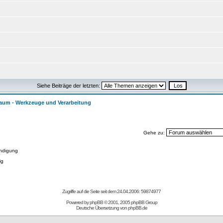
Siehe Beiträge der letzten:
haum - Werkzeuge und Verarbeitung
Gehe zu:
ndigung
ig
Zugriffe auf die Seite seit dem 24.04.2006: 59874977
Powered by
phpBB
© 2001, 2005 phpBB Group
Deutsche Übersetzung von
phpBB.de