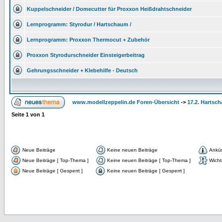
Kuppelschneider / Domecutter für Proxxon Heißdrahtschneider
Lernprogramm: Styrodur / Hartschaum /
Lernprogramm: Proxxon Thermocut + Zubehör
Proxxon Styrodurschneider Einsteigerbeitrag
Gehrungsschneider + Klebehilfe - Deutsch
www.modellzeppelin.de Foren-Übersicht
->
17.2. Hartsc
Seite
1
von
1
Neue Beiträge
Keine neuen Beiträge
Ankü
Neue Beiträge [ Top-Thema ]
Keine neuen Beiträge [ Top-Thema ]
Wicht
Neue Beiträge [ Gesperrt ]
Keine neuen Beiträge [ Gesperrt ]