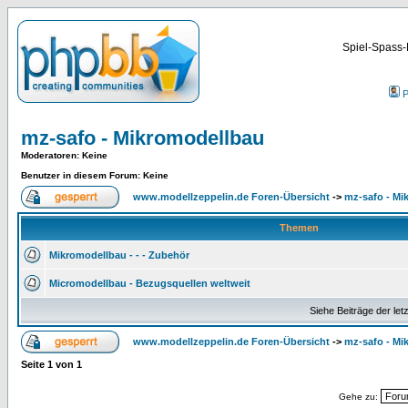
Spiel-Spass-
P
mz-safo - Mikromodellbau
Moderatoren
: Keine
Benutzer in diesem Forum: Keine
www.modellzeppelin.de Foren-Übersicht
->
mz-safo - Mi
Themen
Mikromodellbau - - - Zubehör
Micromodellbau - Bezugsquellen weltweit
Siehe Beiträge der let
www.modellzeppelin.de Foren-Übersicht
->
mz-safo - Mi
Seite
1
von
1
Gehe zu: