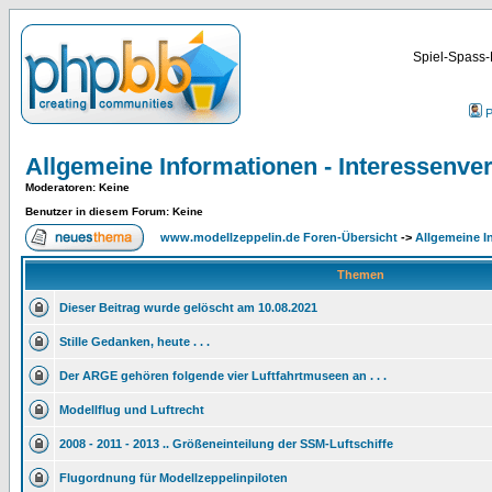
Spiel-Spass-
P
Allgemeine Informationen - Interessenver
Moderatoren
: Keine
Benutzer in diesem Forum: Keine
www.modellzeppelin.de Foren-Übersicht
->
Allgemeine I
Themen
Dieser Beitrag wurde gelöscht am 10.08.2021
Stille Gedanken, heute . . .
Der ARGE gehören folgende vier Luftfahrtmuseen an . . .
Modellflug und Luftrecht
2008 - 2011 - 2013 .. Größeneinteilung der SSM-Luftschiffe
Flugordnung für Modellzeppelinpiloten