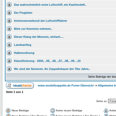
Das wahrscheinlich erste Luftschiff, ein Kaufmodell..
Der Flugleiter
Interessenverbund der Luftschifffahrer
Bitte zur Kenntnis nehmen..
Dieser Klang der Motoren, einfach....
Landeanflug
Hallenordnung
Klassifizierung - 2004, ..05, ..06, ..07, ..08, ..09, ..10
Wo sind die Senioren. Ihr Zeppelinbauer der 70er Jahre..
Siehe Beiträge der let
www.modellzeppelin.de Foren-Übersicht
->
Allgemeine I
Seite
1
von
1
Gehe zu:
Neue Beiträge
Keine neuen Beiträge
Ankü
Neue Beiträge [ Top-Thema ]
Keine neuen Beiträge [ Top-Thema ]
Wicht