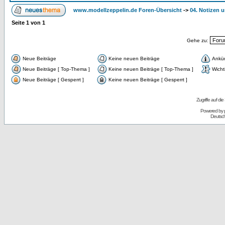
www.modellzeppelin.de Foren-Übersicht
->
04. Notizen u
Seite
1
von
1
Gehe zu:
Neue Beiträge
Keine neuen Beiträge
Ankü
Neue Beiträge [ Top-Thema ]
Keine neuen Beiträge [ Top-Thema ]
Wicht
Neue Beiträge [ Gesperrt ]
Keine neuen Beiträge [ Gesperrt ]
Zugriffe auf d
Powered by
Deutsc