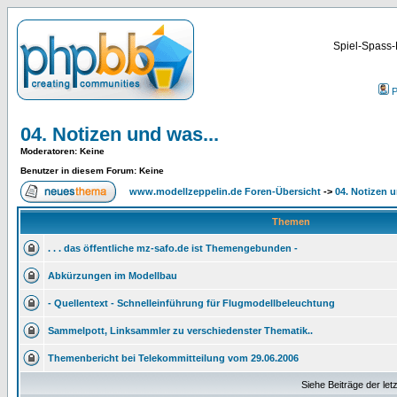
Spiel-Spass-
P
04. Notizen und was...
Moderatoren
: Keine
Benutzer in diesem Forum: Keine
www.modellzeppelin.de Foren-Übersicht
->
04. Notizen u
Themen
. . . das öffentliche mz-safo.de ist Themengebunden -
Abkürzungen im Modellbau
- Quellentext - Schnelleinführung für Flugmodellbeleuchtung
Sammelpott, Linksammler zu verschiedenster Thematik..
Themenbericht bei Telekommitteilung vom 29.06.2006
Siehe Beiträge der let