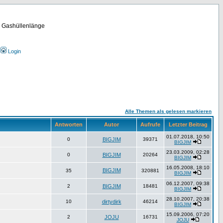
m Gashüllenlänge
Login
Alle Themen als gelesen markieren
Antworten
Autor
Aufrufe
Letzter Beitrag
01.07.2018, 10:50
0
BIGJIM
39371
BIGJIM
23.03.2009, 02:28
0
BIGJIM
20264
BIGJIM
16.05.2008, 18:10
BIGJIM
35
320881
BIGJIM
06.12.2007, 09:38
2
BIGJIM
18481
BIGJIM
28.10.2007, 20:38
10
dirtydirk
46214
BIGJIM
15.09.2006, 07:20
2
JOJU
16731
JOJU