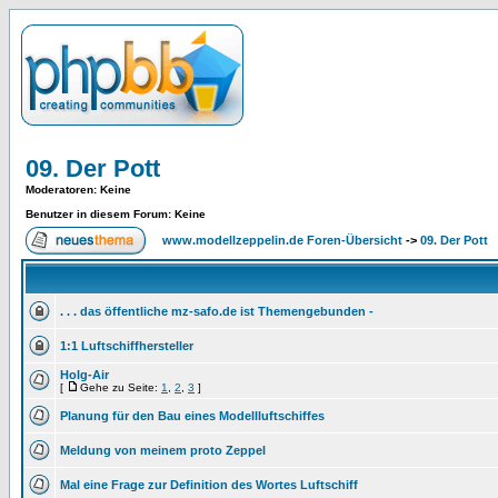
09. Der Pott
Moderatoren
: Keine
Benutzer in diesem Forum: Keine
www.modellzeppelin.de Foren-Übersicht
->
09. Der Pott
. . . das öffentliche mz-safo.de ist Themengebunden -
1:1 Luftschiffhersteller
Holg-Air
[
Gehe zu Seite:
1
,
2
,
3
]
Planung für den Bau eines Modellluftschiffes
Meldung von meinem proto Zeppel
Mal eine Frage zur Definition des Wortes Luftschiff