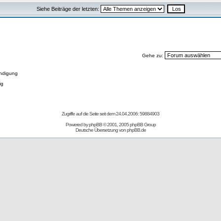
Siehe Beiträge der letzten:
Gehe zu:
ndigung
ig
Zugriffe auf die Seite seit dem 24.04.2006: 59884903
Powered by
phpBB
© 2001, 2005 phpBB Group
Deutsche Übersetzung von
phpBB.de