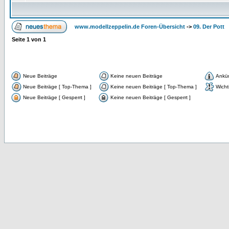
www.modellzeppelin.de Foren-Übersicht
->
09. Der Pott
Seite
1
von
1
Neue Beiträge
Keine neuen Beiträge
Ankü
Neue Beiträge [ Top-Thema ]
Keine neuen Beiträge [ Top-Thema ]
Wicht
Neue Beiträge [ Gesperrt ]
Keine neuen Beiträge [ Gesperrt ]