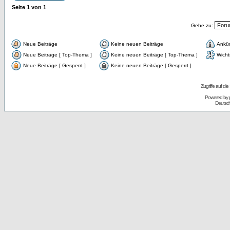
Seite
1
von
1
Gehe zu:
Neue Beiträge
Keine neuen Beiträge
Ankü
Neue Beiträge [ Top-Thema ]
Keine neuen Beiträge [ Top-Thema ]
Wicht
Neue Beiträge [ Gesperrt ]
Keine neuen Beiträge [ Gesperrt ]
Zugriffe auf d
Powered by
Deutsc