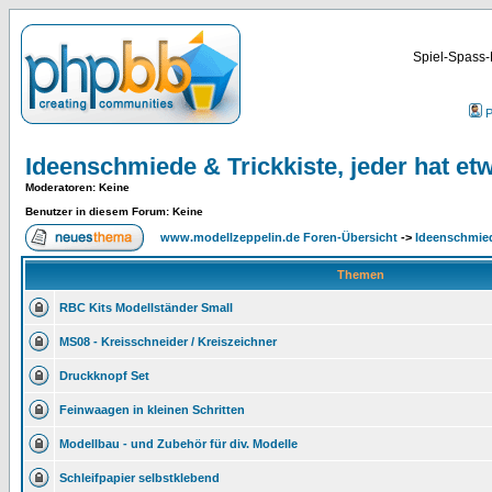
Spiel-Spass-
P
Ideenschmiede & Trickkiste, jeder hat etw
Moderatoren
: Keine
Benutzer in diesem Forum: Keine
www.modellzeppelin.de Foren-Übersicht
->
Ideenschmiede
Themen
RBC Kits Modellständer Small
MS08 - Kreisschneider / Kreiszeichner
Druckknopf Set
Feinwaagen in kleinen Schritten
Modellbau - und Zubehör für div. Modelle
Schleifpapier selbstklebend