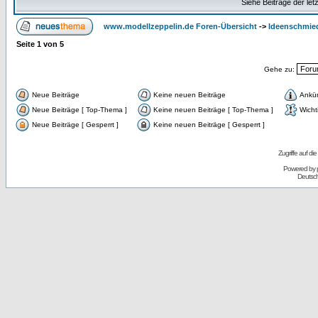
Siehe Beiträge der let
www.modellzeppelin.de Foren-Übersicht
->
Ideenschmiede
Seite
1
von
5
Gehe zu:
Neue Beiträge
Keine neuen Beiträge
Ankü
Neue Beiträge [ Top-Thema ]
Keine neuen Beiträge [ Top-Thema ]
Wicht
Neue Beiträge [ Gesperrt ]
Keine neuen Beiträge [ Gesperrt ]
Zugriffe auf d
Powered by
Deutsc