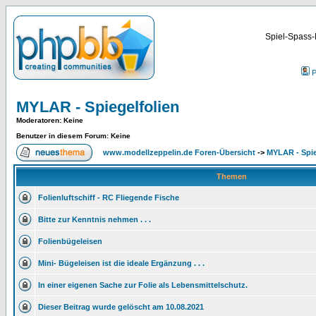
Spiel-Spass-
P
MYLAR - Spiegelfolien
Moderatoren
: Keine
Benutzer in diesem Forum: Keine
www.modellzeppelin.de Foren-Übersicht
->
MYLAR - Spie
Themen
Folienluftschiff - RC Fliegende Fische
Bitte zur Kenntnis nehmen . . .
Folienbügeleisen
Mini- Bügeleisen ist die ideale Ergänzung . . .
In einer eigenen Sache zur Folie als Lebensmittelschutz.
Dieser Beitrag wurde gelöscht am 10.08.2021