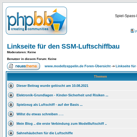
Spiel-Spass-
P
Linkseite für den SSM-Luftschiffbau
Moderatoren
: Keine
Benutzer in diesem Forum: Keine
www.modellzeppelin.de Foren-Übersicht
->
Linkseite fü
Themen
Dieser Beitrag wurde gelöscht am 10.08.2021
Elektronik-Grundlagen - Kinder-Sicherheit und Risiken ...
Spielzeug als Luftschiff - auf der Basis ...
Willst du etwas schreiben . . .
Mein Blog .. die erste Verbindung zum Modellluftschiff ..
Sahnehäubchen für die Luftschiffe