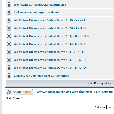
Wer macht Luftschiffveranstaltungen ?
Linkseitensammlungen .. weltweit
Wo findest Du was, was findest Du wo? .. W - X - Y - Z
Wo findest Du was, was findest Du wo? .. St - T - U - V
Wo findest Du was, was findest Du wo? .. Q - R - S - Sch
Wo findest Du was, was findest Du wo? .. M - N - O - P
Wo findest Du was, was findest Du wo? .. I - J - K - L
Wo findest Du was, was findest Du wo? .. E - F - G - H
Wo findest Du was, was findest Du wo? .. A - B - C - D
Linkliste rund um den SSM-Luftschiffbau
Siehe Beiträge der let
www.modellzeppelin.de Foren-Übersicht
->
Linkseite fü
Seite
1
von
1
Gehe zu: