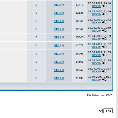
26.08.2009, 19:40
0
BIGJIM
11470
BIGJIM
18.04.2009, 21:49
0
BIGJIM
12136
BIGJIM
18.04.2009, 21:42
0
BIGJIM
12365
BIGJIM
18.04.2009, 21:40
0
BIGJIM
12842
BIGJIM
18.04.2009, 21:39
0
BIGJIM
15845
BIGJIM
18.04.2009, 21:37
0
BIGJIM
12678
BIGJIM
18.04.2009, 21:35
0
BIGJIM
20091
BIGJIM
18.04.2009, 21:25
0
BIGJIM
14651
BIGJIM
18.04.2009, 21:24
0
BIGJIM
15547
BIGJIM
18.04.2009, 16:11
0
BIGJIM
11438
BIGJIM
Alle Zeiten sind GMT