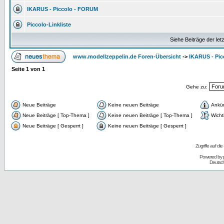
IKARUS - Piccolo - FORUM
Piccolo-Linkliste
Siehe Beiträge der let
www.modellzeppelin.de Foren-Übersicht
->
IKARUS - Pic
Seite
1
von
1
Gehe zu:
Neue Beiträge
Keine neuen Beiträge
Ankü
Neue Beiträge [ Top-Thema ]
Keine neuen Beiträge [ Top-Thema ]
Wicht
Neue Beiträge [ Gesperrt ]
Keine neuen Beiträge [ Gesperrt ]
Zugriffe auf d
Powered by
Deutsc