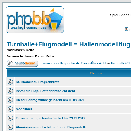
Spiel-Spass-
P
Turnhalle+Flugmodell = Hallenmodellflug
Moderatoren
: Keine
Benutzer in diesem Forum: Keine
www.modellzeppelin.de Foren-Übersicht
->
Turnhalle+Fl
Themen
RC Modellbau Frequenzliste
Bevor ein Liop- Batteriebrand entsteht . . .
Dieser Beitrag wurde gelöscht am 10.08.2021
Modellbau
Fernsteuerung - Auslaufartikel bis 29.12.2017
Aluminiummodellschilder für die Flugmodelle