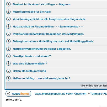
Baubericht für einen Leichtflieger - - Magnum
Microflugmodelle für die Halle
Versicherungspflicht für alle ferngesteuerten Flugmodelle
Holzbausätze im Flugmodellbau - - - Sammelbeitrag - - -
Präzisierung behördlicher Regelungen des Modellfluges
Beitragübernahme - Modellflug nur noch auf Modellfluggelände
Haftpflichtversicherung ergiebigst dargestellt.
Slowflyer heute - und warum?
Was sind Schaumwaffeln ?
Hallen-Modellflugordnung
Hallenmodellflug ... wo wird etwas gemacht ?
Siehe Beiträge der let
www.modellzeppelin.de Foren-Übersicht
->
Turnhalle+Fl
Seite
1
von
1