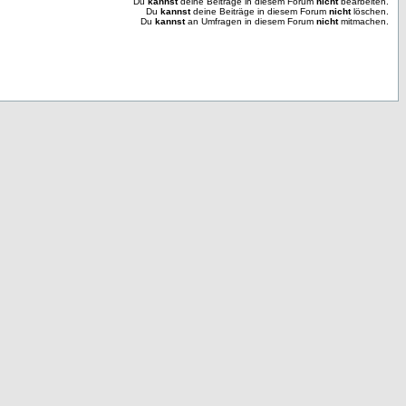
Du
kannst
deine Beiträge in diesem Forum
nicht
bearbeiten.
Du
kannst
deine Beiträge in diesem Forum
nicht
löschen.
Du
kannst
an Umfragen in diesem Forum
nicht
mitmachen.