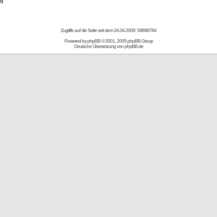
ig
Zugriffe auf die Seite seit dem 24.04.2006: 59898784
Powered by
phpBB
© 2001, 2005 phpBB Group
Deutsche Übersetzung von
phpBB.de