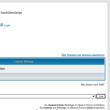
m Gashüllenlänge
Login
Alle Themen als gelesen markieren
Letzter Beitrag
rten.
Alle Zeiten sind GMT
Du
kannst keine
Beiträge in dieses Forum schreiben.
Du
kannst
auf Beiträge in diesem Forum
nicht
antworten.