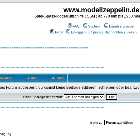
www.modellzeppelin.de
Spiel-Spass-Modellluftschiffe ( SSM ) ab 770 mm bis 1950 m
FAQ
Suchen
Benutzergruppen
Profil
Einloggen, um private Nachrichten zu lesen
-----------------------------------------
------------------------------------------------------------------------------------
tworten
Autor
Aufrufe
es Forum ist gesperrt, du kannst keine Beiträge editieren, schreiben oder beantwo
Siehe Beiträge der letzten:
------------------------------------------------------------------------------------
Gehe zu:
ndigung