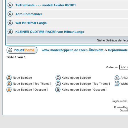
Tiefziehkiste, - - - modell Aviator 06/2011
Aero Commander
Wer ist Hilmar Lange
KLEINER OLDTIME-RACER von Hilmar Lange
Siehe Beiträge der let
www.modellzeppelin.de Foren-Übersicht
->
Depronmodel
Seite
1
von
1
Gehe zu:
Neue Beiträge
Keine neuen Beiträge
Ankü
Neue Beiträge [ Top-Thema ]
Keine neuen Beiträge [ Top-Thema ]
Wicht
Neue Beiträge [ Gesperrt ]
Keine neuen Beiträge [ Gesperrt ]
Zugriffe auf d
Powered by
Deutsc