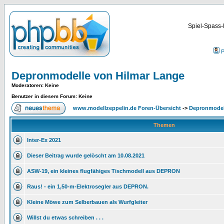
Spiel-Spass-
P
Depronmodelle von Hilmar Lange
Moderatoren
: Keine
Benutzer in diesem Forum: Keine
www.modellzeppelin.de Foren-Übersicht
->
Depronmodel
Themen
Inter-Ex 2021
Dieser Beitrag wurde gelöscht am 10.08.2021
ASW-19, ein kleines flugfähiges Tischmodell aus DEPRON
Raus! - ein 1,50-m-Elektrosegler aus DEPRON.
Kleine Möwe zum Selberbauen als Wurfgleiter
Willst du etwas schreiben . . .